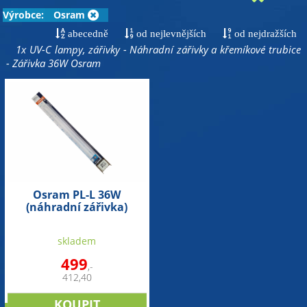
Výrobce:
Osram
abecedně
od nejlevnějších
od nejdražších
1x UV-C lampy, zářivky - Náhradní zářivky a křemíkové trubice
- Zářivka 36W Osram
Osram PL-L 36W
(náhradní zářivka)
skladem
499
,-
412,40