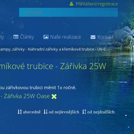
Přihlášení/registrace
ty
Články
Naše realizace
Kontakt
lampy, zářivky - Náhradní zářivky a křemíkové trubice
›
UV-C
emíkové trubice - Zářivka 25W
u zářivkovou trubici měnit 1x ročně.
e - Zářivka 25W Oase
abecedně
od nejlevnějších
od nejdražších