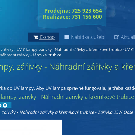
Prodejna: 725 923 654
Realizace: 731 156 600
E-shop
Nabídka služeb
Aktuali
 zářivky
›
UV-C lampy, zářivky - Náhradní zářivky a křemíkové trubice
›
UV-C 
 Náhradní zářivky
- žárovka, trubice
py, zářivky - Náhradní zářivky a kř
ka do UV lampy. Aby UV lampa správně fungovala, je třeba každo
lampy, zářivky - Náhradní zářivky a křemíkové trubic
e
 zářivky - Náhradní zářivky a křemíkové trubice - Zářivka 25W Oase