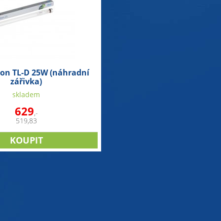
ron TL-D 25W (náhradní
zářivka)
skladem
629
,-
519,83