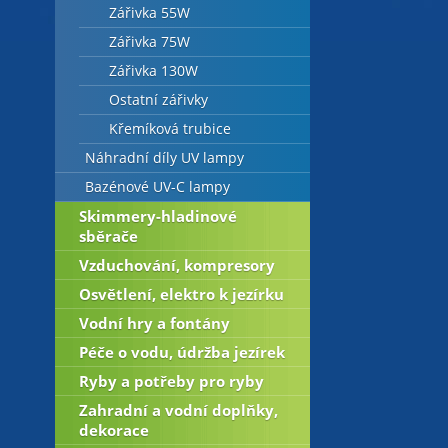
Zářivka 55W
Zářivka 75W
Zářivka 130W
Ostatní zářivky
Křemíková trubice
Náhradní díly UV lampy
Bazénové UV-C lampy
Skimmery-hladinové
sběrače
Vzduchování, kompresory
Osvětlení, elektro k jezírku
Vodní hry a fontány
Péče o vodu, údržba jezírek
Ryby a potřeby pro ryby
Zahradní a vodní doplňky,
dekorace