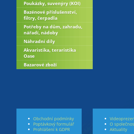
Poukázky, suvenýry (KOI)
Bazénové příslušenství,
filtry, čerpadla
Potřeby na dům, zahradu,
nářadí, nádoby
Náhradní díly
Akvaristika, teraristika
Oase
Bazarové zboží
Obchodní podmínky
Videoprezen
Poptávkový formulář
O společnos
Prohlášení k GDPR
Aktuality