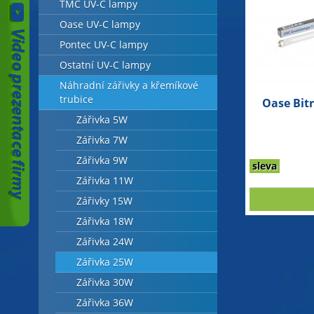
TMC UV-C lampy
Oase UV-C lampy
Pontec UV-C lampy
Ostatní UV-C lampy
Náhradní zářivky a křemíkové
trubice
Oase Bit
Zářivka 5W
Zářivka 7W
Zářivka 9W
sleva
Zářivka 11W
Zářivky 15W
Zářivka 18W
Zářivka 24W
Zářivka 25W
Zářivka 30W
Zářivka 36W