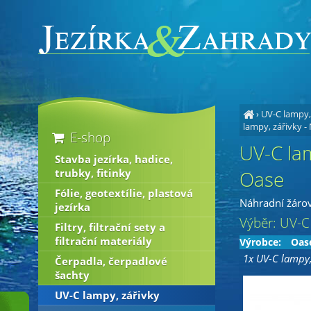
›
UV-C lampy,
lampy, zářivky -
E-shop
UV-C lam
Stavba jezírka, hadice,
trubky, fitinky
Oase
Fólie, geotextílie, plastová
Náhradní žárov
jezírka
Výběr: UV-C 
Filtry, filtrační sety a
filtrační materiály
Výrobce:
Oas
1x UV-C lampy,
Čerpadla, čerpadlové
šachty
UV-C lampy, zářivky