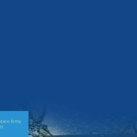
tace firmy
ti