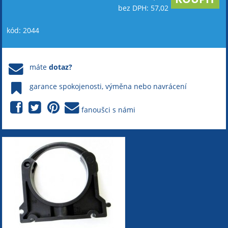
bez DPH: 57,02
kód: 2044
máte
dotaz?
garance spokojenosti, výměna nebo navrácení
fanoušci s námi