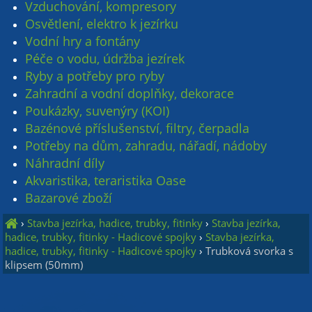
Vzduchování, kompresory
Osvětlení, elektro k jezírku
Vodní hry a fontány
Péče o vodu, údržba jezírek
Ryby a potřeby pro ryby
Zahradní a vodní doplňky, dekorace
Poukázky, suvenýry (KOI)
Bazénové příslušenství, filtry, čerpadla
Potřeby na dům, zahradu, nářadí, nádoby
Náhradní díly
Akvaristika, teraristika Oase
Bazarové zboží
›
Stavba jezírka, hadice, trubky, fitinky
›
Stavba jezírka,
hadice, trubky, fitinky - Hadicové spojky
›
Stavba jezírka,
hadice, trubky, fitinky - Hadicové spojky
›
Trubková svorka s
klipsem (50mm)