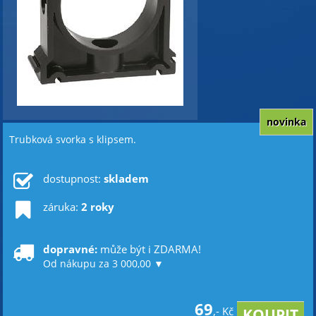
novinka
Trubková svorka s klipsem.
dostupnost:
skladem
záruka:
2 roky
dopravné:
může být i ZDARMA!
Od nákupu za 3 000,00 ▼
69
,- Kč