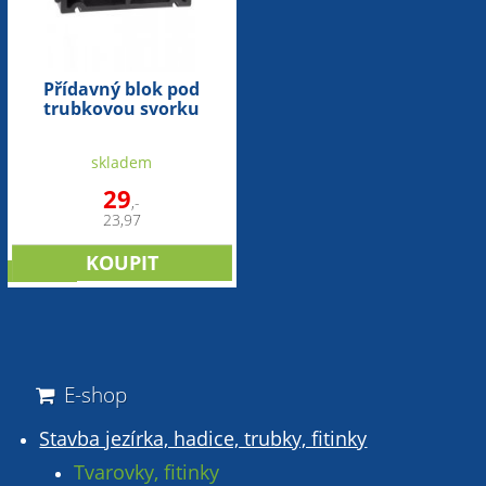
Přídavný blok pod
trubkovou svorku
(50mm)
skladem
29
,-
23,97
novinka
E-shop
Stavba jezírka, hadice, trubky, fitinky
Tvarovky, fitinky