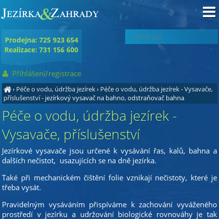
Prodejna: 725 923 654
Realizace: 731 156 600
Přihlášení/registrace
›
Péče o vodu, údržba jezírek
›
Péče o vodu, údržba jezírek - Vysavače,
příslušenství
- jezírkový vysavač na bahno, odstraňovač bahna
Péče o vodu, údržba jezírek -
Vysavače, příslušenství
Jezírkové vysavače jsou určené k vysávání řas, kalů, bahna a
dalších nečistot, usazujících se na dně jezírka.
Také při mechanickém čištění folie vznikají nečistoty, které je
třeba vysát.
Pravidelným vysáváním přispíváme k zachování vyváženého
prostředí v jezírku a udržování biologické rovnováhy je tak