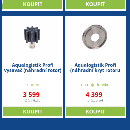
novinka
Aqualogistik Profi
Aqualogistik Profi
vysavač (náhradní rotor)
(náhradní kryt rotoru
zadní)
skladem
na objednávku
3 599
4 399
,-
,-
2 974,38
3 635,54