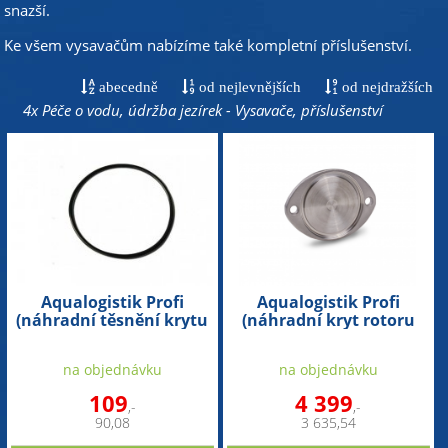
snazší.
Ke všem vysavačům nabízíme také kompletní příslušenství.
abecedně
od nejlevnějších
od nejdražších
4x Péče o vodu, údržba jezírek - Vysavače, příslušenství
Aqualogistik Profi
Aqualogistik Profi
(náhradní těsnění krytu
(náhradní kryt rotoru
rotoru)
přední)
na objednávku
na objednávku
109
4 399
,-
,-
90,08
3 635,54