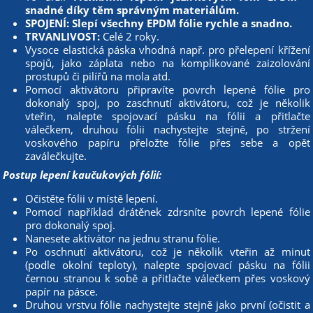
snadné díky těm správným materiálům.
SPOJENÍ: Slepí všechny EPDM fólie rychle a snadno.
TRVANLIVOST:
Celé 2 roky.
Vysoce elastická páska vhodná např. pro přelepení křížení
spojů, jako záplata nebo na komplikované zaizolování
prostupů či pilířů na mola atd.
Pomocí aktivátoru připravíte povrch lepené fólie pro
dokonalý spoj, po zaschnutí aktivátoru, což je několik
vteřin, nalepte spojovací pásku na fólii a přitlačte
válečkem, druhou fólii nachystejte stejně, po stržení
voskového papíru přeložte fólie přes sebe a opět
zaválečkujte.
Postup lepení kaučukových fólií:
Očistěte fólii v místě lepení.
Pomocí například drátěnek zdrsníte povrch lepené fólie
pro dokonalý spoj.
Nanesete aktivátor na jednu stranu fólie.
Po oschnutí aktivátoru, což je několik vteřin až minut
(podle okolní teploty), nalepte spojovací pásku na fólii
černou stranou k sobě a přitlačte válečkem přes voskový
papír na pásce.
Druhou vrstvu fólie nachystejte stejně jako první (očistit a