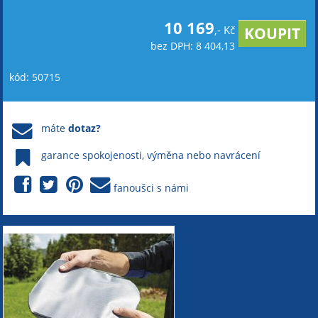
10 169
,- Kč
bez DPH: 8 404,13
kód: 50715
máte
dotaz?
garance spokojenosti, výměna nebo navrácení
fanoušci s námi