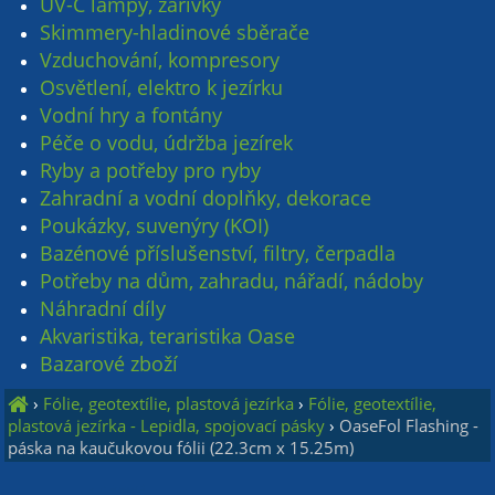
UV-C lampy, zářivky
Skimmery-hladinové sběrače
Vzduchování, kompresory
Osvětlení, elektro k jezírku
Vodní hry a fontány
Péče o vodu, údržba jezírek
Ryby a potřeby pro ryby
Zahradní a vodní doplňky, dekorace
Poukázky, suvenýry (KOI)
Bazénové příslušenství, filtry, čerpadla
Potřeby na dům, zahradu, nářadí, nádoby
Náhradní díly
Akvaristika, teraristika Oase
Bazarové zboží
›
Fólie, geotextílie, plastová jezírka
›
Fólie, geotextílie,
plastová jezírka - Lepidla, spojovací pásky
›
OaseFol Flashing -
páska na kaučukovou fólii (22.3cm x 15.25m)