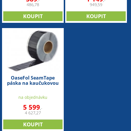
,-
,-
486,78
949,59
OaseFol SeamTape
páska na kaučukovou
fólii (30,5m x 7,62cm)
na objednávku
5 599
,-
4 627,27