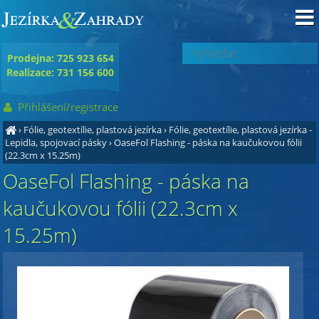
Prodejna: 725 923 654
Realizace: 731 156 600
Přihlášení/registrace
›
Fólie, geotextílie, plastová jezírka
›
Fólie, geotextílie, plastová jezírka -
Lepidla, spojovací pásky
›
OaseFol Flashing - páska na kaučukovou fólii
(22.3cm x 15.25m)
OaseFol Flashing - páska na
kaučukovou fólii (22.3cm x
15.25m)