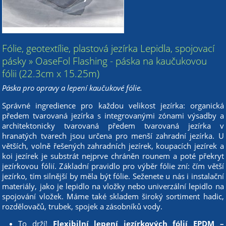
Fólie, geotextílie, plastová jezírka Lepidla, spojovací
pásky » OaseFol Flashing - páska na kaučukovou
fólii (22.3cm x 15.25m)
Páska pro opravy a lepení kaučukové fólie.
Správné ingredience pro každou velikost jezírka: organická
předem tvarovaná jezírka s integrovanými zónami výsadby a
architektonicky tvarovaná předem tvarovaná jezírka v
hranatých tvarech jsou určena pro menší zahradní jezírka. U
větších, volně řešených zahradních jezírek, koupacích jezírek a
koi jezírek je substrát nejprve chráněn rounem a poté překryt
jezírkovou fólií. Základní pravidlo pro výběr fólie zní: čím větší
jezírko, tím silnější by měla být fólie. Seženete u nás i instalační
materiály, jako je lepidlo na vložky nebo univerzální lepidlo na
spojování vložek. Máme také skladem široký sortiment hadic,
rozdělovačů, trubek, spojek a zásobníků vody.
To drží!
Flexibilní lepení jezírkových fólií EPDM –