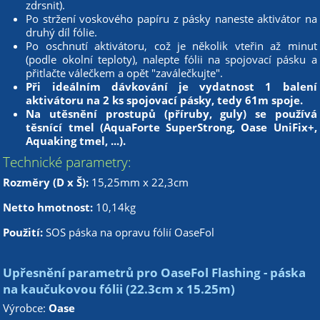
zdrsnit).
Po stržení voskového papíru z pásky naneste aktivátor na
druhý díl fólie.
Po oschnutí aktivátoru, což je několik vteřin až minut
(podle okolní teploty), nalepte fólii na spojovací pásku a
přitlačte válečkem a opět "zaválečkujte".
Při ideálním dávkování je vydatnost 1 balení
aktivátoru na 2 ks spojovací pásky, tedy 61m spoje.
Na utěsnění prostupů (příruby, guly) se používá
těsnící tmel (AquaForte SuperStrong, Oase UniFix+,
Aquaking tmel, ...).
Technické parametry:
Rozměry (D x Š):
15,25mm x 22,3cm
Netto hmotnost:
10,14kg
Použití:
SOS páska na opravu fólií OaseFol
Upřesnění parametrů pro OaseFol Flashing - páska
na kaučukovou fólii (22.3cm x 15.25m)
Výrobce:
Oase