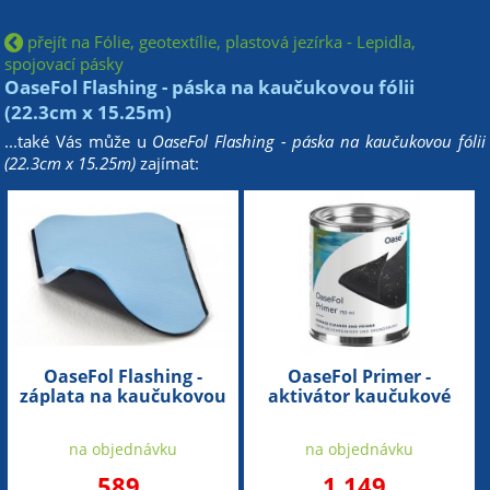
přejít na Fólie, geotextílie, plastová jezírka - Lepidla,
spojovací pásky
OaseFol Flashing - páska na kaučukovou fólii
(22.3cm x 15.25m)
...také Vás může u
OaseFol Flashing - páska na kaučukovou fólii
(22.3cm x 15.25m)
zajímat:
OaseFol Flashing -
OaseFol Primer -
záplata na kaučukovou
aktivátor kaučukové
fólii (180x230mm)
fólie (750ml)
na objednávku
na objednávku
589
1 149