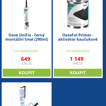
Oase UniFix - černý
OaseFol Primer -
montážní tmel (290ml)
aktivátor kaučukové
fólie (750ml)
na objednávku
na objednávku
649
1 149
,-
,-
536,36
949,59