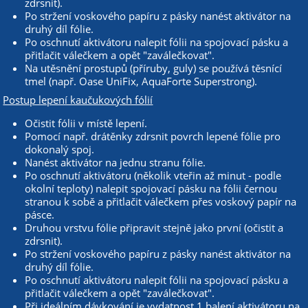
zdrsnit).
Po stržení voskového papíru z pásky nanést aktivátor na
druhý díl fólie.
Po oschnutí aktivátoru nalepit fólii na spojovací pásku a
přitlačit válečkem a opět "zaválečkovat".
Na utěsnění prostupů (příruby, guly) se používá těsnící
tmel (např. Oase UniFix, AquaForte Superstrong).
Postup lepení kaučukových fólií
Očistit fólii v místě lepení.
Pomocí např. drátěnky zdrsnit povrch lepené fólie pro
dokonalý spoj.
Nanést aktivátor na jednu stranu fólie.
Po oschnutí aktivátoru (několik vteřin až minut - podle
okolní teploty) nalepit spojovací pásku na fólii černou
stranou k sobě a přitlačit válečkem přes voskový papír na
pásce.
Druhou vrstvu fólie připravit stejně jako první (očistit a
zdrsnit).
Po stržení voskového papíru z pásky nanést aktivátor na
druhý díl fólie.
Po oschnutí aktivátoru nalepit fólii na spojovací pásku a
přitlačit válečkem a opět "zaválečkovat".
Při ideálním dávkování je vydatnost 1 balení aktivátoru na