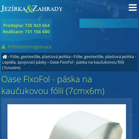
Prodejna: 725 923 654
Realizace: 731 156 600
Přihlášení/registrace
›
Fólie, geotextílie, plastová jezírka
›
Fólie, geotextílie, plastová jezírka -
Lepidla, spojovací pásky
›
Oase FixoFol - páska na kaučukovou fólii
(7cmx6m)
Oase FixoFol - páska na
kaučukovou fólii (7cmx6m)