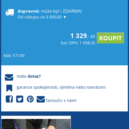
dopravné:
může být i ZDARMA!
Od nákupu za 3 000,00 ▼
1 329
,- Kč
bez DPH: 1 098,35
kód: 57149
máte
dotaz?
garance spokojenosti, výměna nebo navrácení
fanoušci s námi