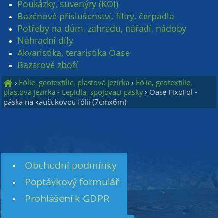
Poukázky, suvenýry (KOI)
Bazénové příslušenství, filtry, čerpadla
Potřeby na dům, zahradu, nářadí, nádoby
Náhradní díly
Akvaristika, teraristika Oase
Bazarové zboží
›
Fólie, geotextílie, plastová jezírka
›
Fólie, geotextílie,
plastová jezírka - Lepidla, spojovací pásky
›
Oase FixoFol -
páska na kaučukovou fólii (7cmx6m)
Obchodní podmínky
Poptávkový formulář
Prohlášení k GDPR