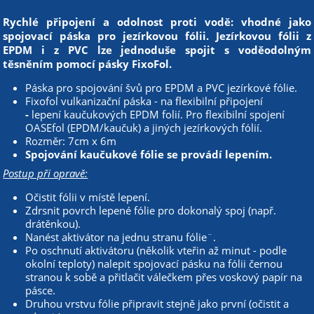
Rychlé připojení a odolnost proti vodě: vhodné jako
spojovací páska pro jezírkovou fólii. Jezírkovou fólii z
EPDM i z PVC lze jednoduše spojit s voděodolným
těsněním pomocí pásky FixoFol.
Páska pro spojování švů pro EPDM a PVC jezírkové fólie.
Fixofol vulkanizační páska - na flexibilní připojení
-
lepení kaučukových EPDM folií. Pro flexibilní spojení
OASEfol (EPDM/kaučuk) a jiných jezírkových fólií.
Rozměr: 7cm x 6m
Spojování kaučukové fólie se provádí lepením.
Postup při opravě:
Očistit fólii v místě lepení.
Zdrsnit povrch lepené fólie pro dokonalý spoj (např.
drátěnkou).
Nanést aktivátor na jednu stranu fólie¨.
Po oschnutí aktivátoru (několik vteřin až minut - podle
okolní teploty) nalepit spojovací pásku na fólii černou
stranou k sobě a přitlačit válečkem přes voskový papír na
pásce.
Druhou vrstvu fólie připravit stejně jako první (očistit a