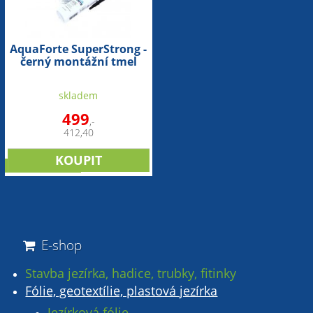
AquaForte SuperStrong -
černý montážní tmel
(290ml)
skladem
499
,-
412,40
doporučujeme
E-shop
Stavba jezírka, hadice, trubky, fitinky
Fólie, geotextílie, plastová jezírka
Jezírková fólie