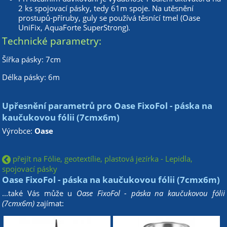
2 ks spojovací pásky, tedy 61m spoje. Na utěsnění
prostupů-příruby, guly se používá těsnící tmel (Oase
UniFix, AquaForte SuperStrong).
Technické parametry:
Šířka pásky: 7cm
Délka pásky: 6m
Upřesnění parametrů pro Oase FixoFol - páska na
kaučukovou fólii (7cmx6m)
Výrobce:
Oase
přejít na Fólie, geotextílie, plastová jezírka - Lepidla,
spojovací pásky
Oase FixoFol - páska na kaučukovou fólii (7cmx6m)
...také Vás může u
Oase FixoFol - páska na kaučukovou fólii
(7cmx6m)
zajímat: