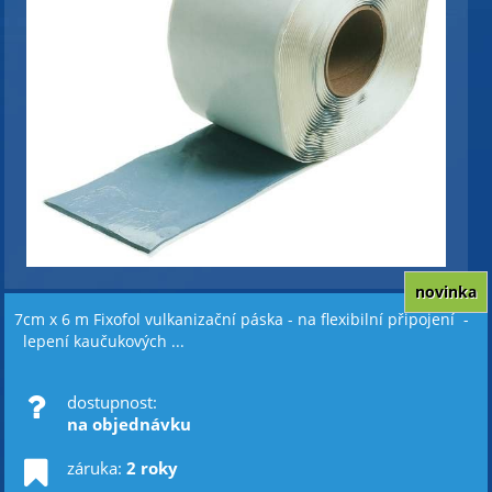
novinka
7cm x 6 m Fixofol vulkanizační páska - na flexibilní připojení -
lepení kaučukových ...
dostupnost:
na objednávku
záruka:
2 roky