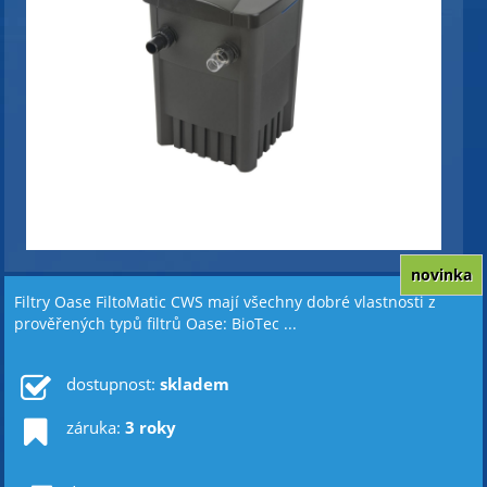
novinka
Filtry Oase FiltoMatic CWS mají všechny dobré vlastnosti z
prověřených typů filtrů Oase: BioTec ...
dostupnost:
skladem
záruka:
3 roky