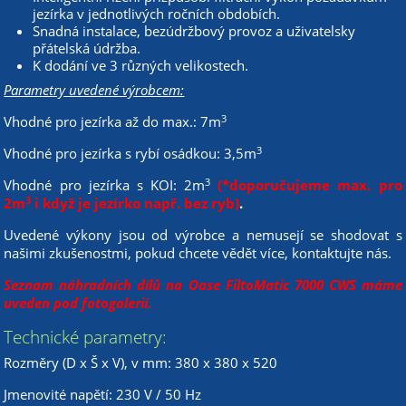
jezírka v jednotlivých ročních obdobích.
Snadná instalace, bezúdržbový provoz a uživatelsky
přátelská údržba.
K dodání ve 3 různých velikostech.
Parametry uvedené výrobcem:
3
Vhodné pro jezírka až do max.: 7m
3
Vhodné pro jezírka s rybí osádkou: 3,5m
3
Vhodné pro jezírka s KOI: 2m
(*doporučujeme max. pro
3
2m
i když je jezírko např. bez ryb)
.
Uvedené výkony jsou od výrobce a nemusejí se shodovat s
našimi zkušenostmi, pokud chcete vědět více, kontaktujte nás.
Seznam náhradních dílů na Oase FiltoMatic 7000 CWS
máme
uveden pod fotogalerií.
Technické parametry:
Rozměry (D x Š x V), v mm: 380 x 380 x 520
Jmenovité napětí: 230 V / 50 Hz