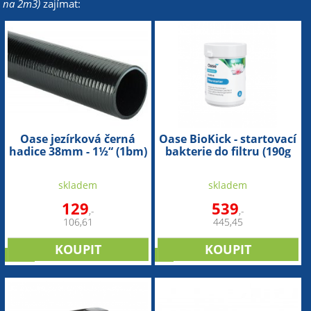
na 2m3)
zajímat:
Oase jezírková černá
Oase BioKick - startovací
hadice 38mm - 1½“ (1bm)
bakterie do filtru (190g
na 10m3)
skladem
skladem
129
539
,-
,-
106,61
445,45
sleva
tip