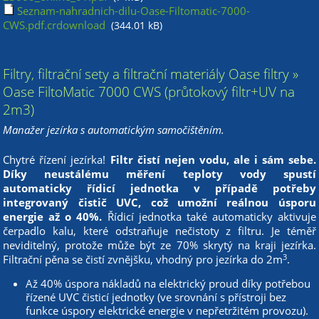
Seznam-nahradnich-dilu-Oase-Filtomatic-7000-
CWS.pdf.crdownload
(344.01 kB)
Filtry, filtrační sety a filtrační materiály Oase filtry »
Oase FiltoMatic 7000 CWS (průtokový filtr+UV na
2m3)
Manažer jezírka s automatickým samočištěním.
Chytré řízení jezírka!
Filtr čistí nejen vodu, ale i sám sebe.
Díky neustálému měření teploty vody spustí
automaticky řídicí jednotka v případě potřeby
integrovaný čistič UVC, což umožní reálnou úsporu
energie až o 40%.
Řídicí jednotka také automaticky aktivuje
čerpadlo kalu, které odstraňuje nečistoty z filtru. Je téměř
neviditelný, protože může být ze 70% skrytý na kraji jezírka.
3
Filtrační pěna se čistí zvnějšku, vhodný pro jezírka do 2m
.
Až 40% úspora nákladů na elektrický proud díky potřebou
řízené UVC čisticí jednotky (ve srovnání s přístroji bez
funkce úspory elektrické energie v nepřetržitém provozu).