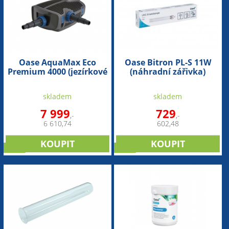
Oase AquaMax Eco
Oase Bitron PL-S 11W
Premium 4000 (jezírkové
(náhradní zářivka)
dvouvětvé čerpadlo)
skladem
skladem
7 999
729
,-
,-
6 610,74
602,48
sleva
sleva