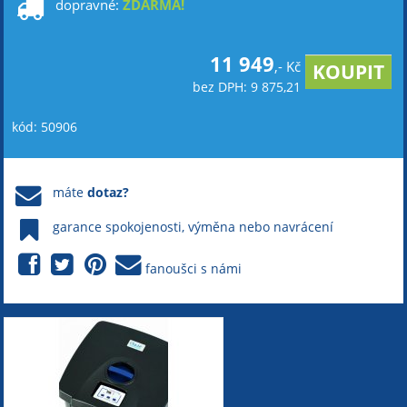
dopravné:
ZDARMA!
11 949
,- Kč
bez DPH: 9 875,21
kód: 50906
máte
dotaz?
garance spokojenosti, výměna nebo navrácení
fanoušci s námi