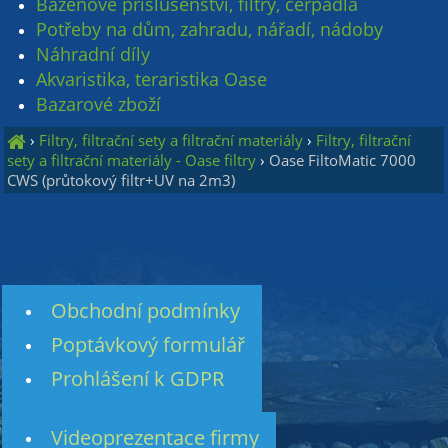
Bazénové příslušenství, filtry, čerpadla
Potřeby na dům, zahradu, nářadí, nádoby
Náhradní díly
Akvaristika, teraristika Oase
Bazarové zboží
›
Filtry, filtrační sety a filtrační materiály
›
Filtry, filtrační
sety a filtrační materiály - Oase filtry
›
Oase FiltoMatic 7000
CWS (průtokový filtr+UV na 2m3)
Obchodní podmínky
Poptávkový formulář
Prohlášení k GDPR
Videoprezentace firmy