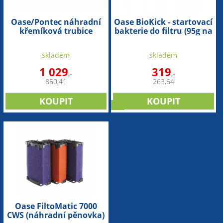
Oase/Pontec náhradní
Oase BioKick - startovací
křemíková trubice
bakterie do filtru (95g na
(7W/9W/11W)
5m3)
skladem
skladem
1 029
319
,-
,-
850,41
263,64
tip
Oase FiltoMatic 7000
CWS (náhradní pěnovka)