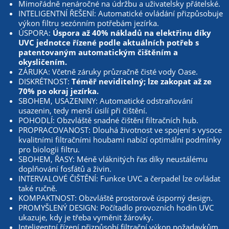
Mimořádně nenáročné na údržbu a uživatelsky přátelské.
INTELIGENTNÍ ŘEŠENÍ: Automatické ovládání přizpůsobuje
výkon filtru sezónním potřebám jezírka.
ÚSPORA:
Úspora až 40% nákladů na elektřinu díky
UVC jednotce řízené podle aktuálních potřeb s
patentovaným automatickým čištěním a
okysličením.
ZÁRUKA: Včetně záruky průzračně čisté vody Oase.
DISKRÉTNOST:
Téměř neviditelný; lze zakopat až ze
70% po okraj jezírka.
SBOHEM, USAZENINY: Automatické odstraňování
usazenin, tedy menší úsilí při čištění.
POHODLÍ: Obzvláště snadné čištění filtračních hub.
PROPRACOVANOST: Dlouhá životnost ve spojení s vysoce
kvalitními filtračními houbami nabízí optimální podmínky
pro biologii filtru.
SBOHEM, ŘASY: Méně vláknitých řas díky neustálému
doplňování fosfátů a živin.
INTERVALOVÉ ČIŠTĚNÍ: Funkce UVC a čerpadel lze ovládat
také ručně.
KOMPAKTNOST: Obzvláště prostorově úsporný design.
PROMYŠLENÝ DESIGN: Počítadlo provozních hodin UVC
ukazuje, kdy je třeba vyměnit žárovky.
Inteligentní řízení přizpůsobí filtrační výkon požadavkům