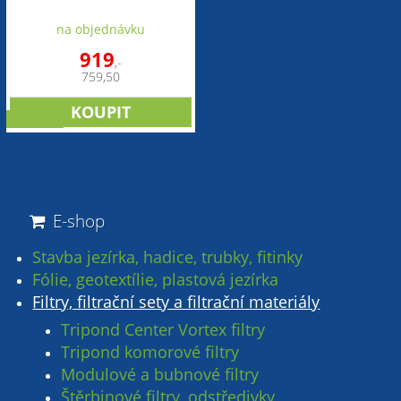
- sada
na objednávku
919
,-
759,50
novinka
E-shop
Stavba jezírka, hadice, trubky, fitinky
Fólie, geotextílie, plastová jezírka
Filtry, filtrační sety a filtrační materiály
Tripond Center Vortex filtry
Tripond komorové filtry
Modulové a bubnové filtry
Štěrbinové filtry, odstředivky