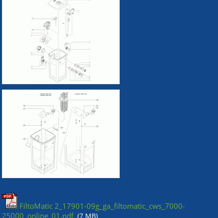
FiltoMatic 2_17901-09g_ga_filtomatic_cws_7000-
25000_online_01.pdf
(7 MB)