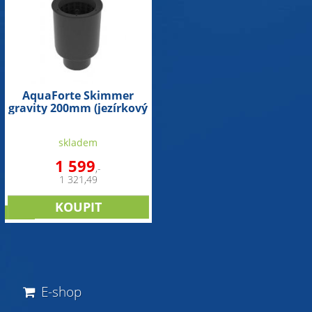
AquaForte Skimmer
gravity 200mm (jezírkový
skimmer na 50m3)
skladem
1 599
,-
1 321,49
sleva
E-shop