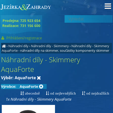
Prodejna: 725 923 654
Realizace: 731 156 600
Přihlášení/registrace
›
Náhradní díly
›
Náhradní díly - Skimmery
›
Náhradní díly - Skimmery
AquaForte
- náhradní díly na skimmer, součástky komponenty skimmer
Náhradní díly - Skimmery
AquaForte
Výběr: AquaForte
Výrobce:
AquaForte
abecedně
od nejlevnějších
od nejdražších
1x Náhradní díly - Skimmery AquaForte