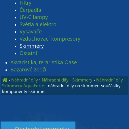
Filtry
Čerpadla
UV-C lampy
Světla a elektro
Vysavače
Vzduchovací kompresory
Skimmery
Ostatní
Akvaristika, teraristika Oase
Bazarové zboží
›
Náhradní díly
›
Náhradní díly - Skimmery
›
Náhradní díly -
Skimmery AquaForte
- náhradní díly na skimmer, součástky
komponenty skimmer
Obchodní podmínky