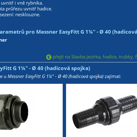
 uvnitř i vně rybníka.
ta průřezu uvnitř hadice.
sezení: nesklouzne.
arametrů pro Messner EasyFitt G 1¼" - Ø 40 (hadicová
ner
přejít na Stavba jezírka, hadice, trubky, 
Fitt G 1¼" - Ø 40 (hadicová spojka)
že u
Messner EasyFitt G 1¼" - Ø 40 (hadicová spojka)
zajímat: