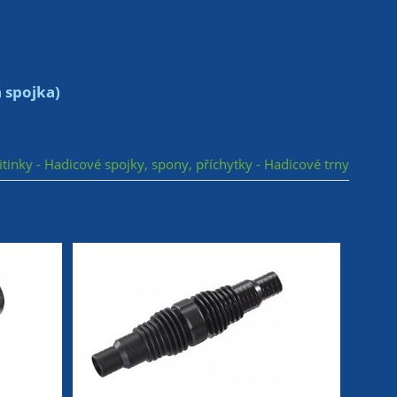
 spojka)
fitinky - Hadicové spojky, spony, příchytky - Hadicové trny