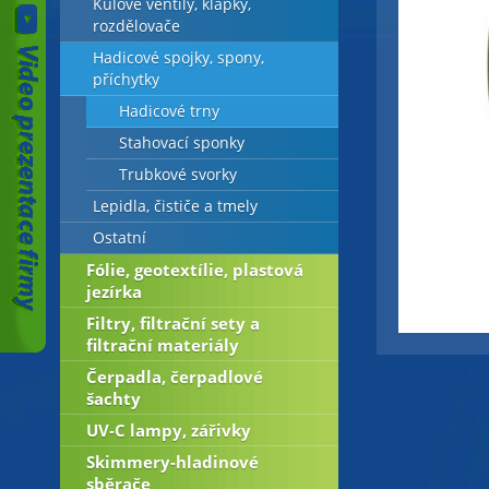
Kulové ventily, klapky,
rozdělovače
Hadicové spojky, spony,
příchytky
Hadicové trny
Stahovací sponky
Trubkové svorky
Lepidla, čističe a tmely
Ostatní
Fólie, geotextílie, plastová
jezírka
Filtry, filtrační sety a
filtrační materiály
Čerpadla, čerpadlové
šachty
UV-C lampy, zářivky
Skimmery-hladinové
sběrače