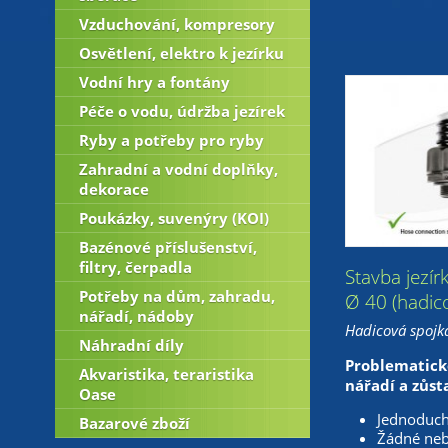
Vzduchování, kompresory
Osvětlení, elektro k jezírku
Vodní hry a fontány
Péče o vodu, údržba jezírek
Ryby a potřeby pro ryby
Zahradní a vodní doplňky,
dekorace
Poukázky, suvenýry (KOI)
Bazénové příslušenství,
filtry, čerpadla
Stavba jezír
Potřeby na dům, zahradu,
Ø 40 (hadic
nářadí, nádoby
Hadicová spojk
Náhradní díly
Problematick
Akvaristika, teraristika
nářadí a zůst
Oase
Jednoduch
Bazarové zboží
Žádné neb