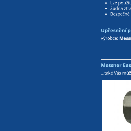
Lze použít
Žádná ztrá
Bezpečné 
Upřesnění p
výrobce:
Mess
Messner Easy
...také Vás mů