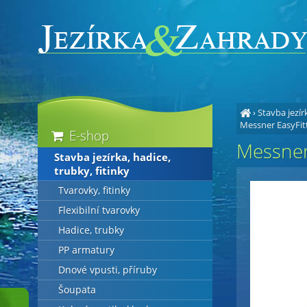
›
Stavba jezírk
Messner EasyFitt
E-shop
Messner 
Stavba jezírka, hadice,
trubky, fitinky
Tvarovky, fitinky
Flexibilní tvarovky
Hadice, trubky
PP armatury
Dnové vpusti, příruby
Šoupata