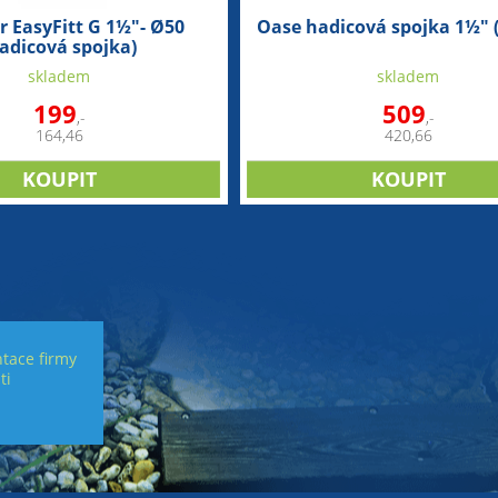
 EasyFitt G 1½"- Ø50
Oase hadicová spojka 1½"
adicová spojka)
skladem
skladem
199
509
,-
,-
164,46
420,66
tace firmy
ti