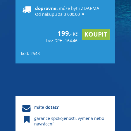
dopravné:
může být i ZDARMA!
Od nákupu za 3 000,00 ▼
199
,- Kč
bez DPH: 164,46
kód: 2548
máte
dotaz?
garance spokojenosti, výměna nebo
navrácení