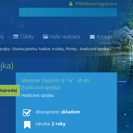
Přihlášení/registrace
ty
Články
Naše realizace
Kontakt
spojky
›
Stavba jezírka, hadice, trubky, fitinky - Hadicové spojky
›
jka)
Messner EasyFitt G 1¼" - Ø 40
(hadicová spojka)
doprodej
Hadicová spojka.
dostupnost:
skladem
záruka:
2 roky