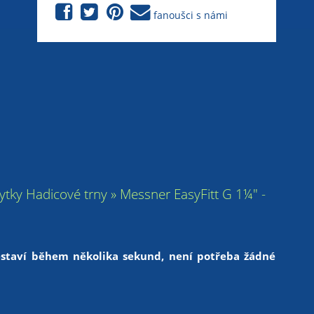
fanoušci s námi
chytky Hadicové trny » Messner EasyFitt G 1¼" -
sestaví během několika sekund, není potřeba žádné