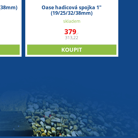
 (38mm)
Oase hadicová spojka 1"
(19/25/32/38mm)
skladem
379
,-
313,22