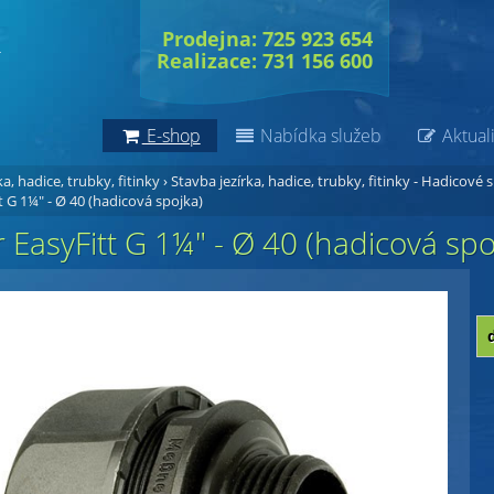
Prodejna: 725 923 654
Realizace: 731 156 600
E-shop
Nabídka služeb
Aktuali
a, hadice, trubky, fitinky
›
Stavba jezírka, hadice, trubky, fitinky - Hadicové 
 G 1¼" - Ø 40 (hadicová spojka)
EasyFitt G 1¼" - Ø 40 (hadicová spo