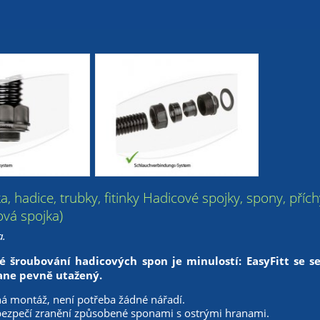
ka, hadice, trubky, fitinky Hadicové spojky, spony, pří
ová spojka)
a.
é šroubování hadicových spon je minulostí: EasyFitt se 
ane pevně utažený.
á montáž, není potřeba žádné nářadí.
ezpečí zranění způsobené sponami s ostrými hranami.