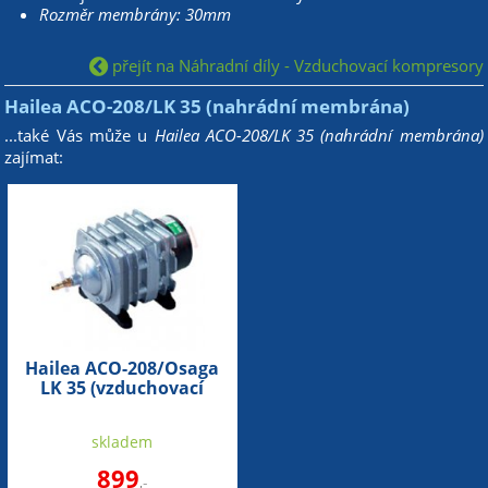
Rozměr membrány: 30mm
přejít na Náhradní díly - Vzduchovací kompresory
Hailea ACO-208/LK 35 (nahrádní membrána)
...také Vás může u
Hailea ACO-208/LK 35 (nahrádní membrána)
zajímat:
Hailea ACO-208/Osaga
LK 35 (vzduchovací
kompresor na 35m3)
skladem
899
,-