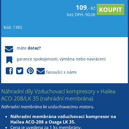
109
,- Kč
bez DPH: 90,08
kód: 1382
máte
dotaz?
garance spokojenosti, výměna nebo navrácení
fanoušci s námi
Náhradní díly Vzduchovací kompresory » Hailea
ACO-208/LK 35 (nahrádní membrána)
Náhradní membrána ke vzduchovacímu motoru.
Náhradní membrána vzduchovací kompresor na
Hailea ACO-208 a Osaga LK 35.
Cena je uvedena za 1 ks membrány.