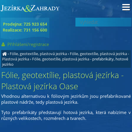
Prodejna: 725 923 654
Realizace: 731 156 600
Přihlášení/registrace
›
Fólie, geotextílie, plastová jezírka
›
Fólie, geotextílie, plastová jezírka -
Plastová jezírka
›
Fólie, geotextílie, plastová jezírka
- prefabrikáty, hotové
jezírko
Fólie, geotextílie, plastová jezírka -
Plastová jezírka Oase
Vhodnou alternativou k fóliovým jezírkům jsou prefabrikované
plastové nádrže, tedy plastová jezírka.
Tyto prefabrikáty představují hotová jezírka, která nabízíme v
různých velikostech, rozměrech a tvarech.