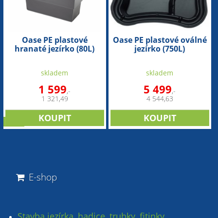
Oase PE plastové
Oase PE plastové oválné
hranaté jezírko (80L)
jezírko (750L)
skladem
skladem
1 599
5 499
,-
,-
1 321,49
4 544,63
sleva
E-shop
Stavba jezírka, hadice, trubky, fitinky