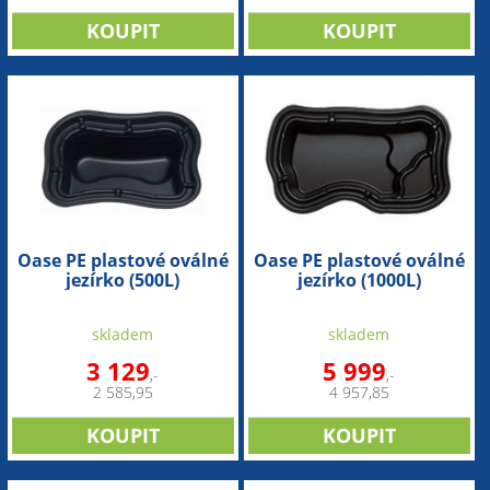
Oase PE plastové oválné
Oase PE plastové oválné
jezírko (500L)
jezírko (1000L)
skladem
skladem
3 129
5 999
,-
,-
2 585,95
4 957,85