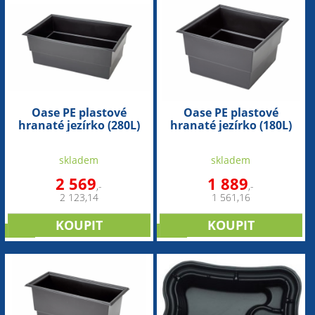
Oase PE plastové
Oase PE plastové
hranaté jezírko (280L)
hranaté jezírko (180L)
skladem
skladem
2 569
1 889
,-
,-
2 123,14
1 561,16
sleva
sleva