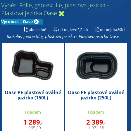
Výběr: Fólie, geotextílie, plastová jezírka -
Plastová jezírka Oase
Výrobce:
Oase
abecedně
od nejlevnějších
od nejdražších
8x Fólie, geotextílie, plastová jezírka - Plastová jezírka Oase
Oase PE plastové oválné
Oase PE plastové oválné
jezírko (150L)
jezírko (250L)
skladem
skladem
1 289
2 389
,-
,-
1 065,29
1 974,38