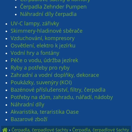
Čerpadla Zehnder Pumpen
Náhradní díly čerpadla
UV-C lampy, zářivky
Skimmery-hladinové sběrače
Vzduchování, kompresory
Osvětlení, elektro k jezírku
Vodní hry a fontány
Péče o vodu, údržba jezírek
Ryby a potřeby pro ryby
Zahradní a vodní doplňky, dekorace
Poukázky, suvenýry (KOI)
Bazénové příslušenství, filtry, čerpadla
Potřeby na dům, zahradu, nářadí, nádoby
Náhradní díly
Akvaristika, teraristika Oase
Bazarové zboží
›
Čerpadla, čerpadlové šachty
›
Čerpadla, čerpadlové šachty