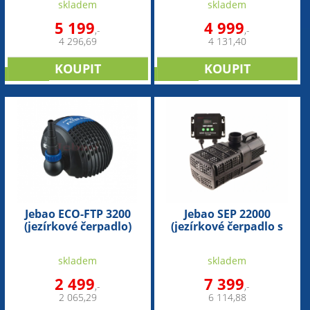
skladem
skladem
5 199
4 999
,-
,-
4 296,69
4 131,40
novinka
novinka
Jebao ECO-FTP 3200
Jebao SEP 22000
(jezírkové čerpadlo)
(jezírkové čerpadlo s
regulací)
skladem
skladem
2 499
7 399
,-
,-
2 065,29
6 114,88