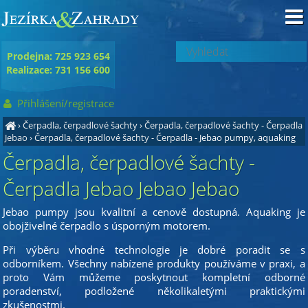
Prodejna: 725 923 654
Realizace: 731 156 600
Přihlášení/registrace
›
Čerpadla, čerpadlové šachty
›
Čerpadla, čerpadlové šachty - Čerpadla
Jebao
›
Čerpadla, čerpadlové šachty - Čerpadla
- Jebao pumpy, aquaking
Čerpadla, čerpadlové šachty -
Čerpadla Jebao Jebao Jebao
Jebao pumpy jsou kvalitní a cenově dostupná. Aquaking je
obojživelné čerpadlo s úsporným motorem.
Při výběru vhodné technologie je dobré poradit se s
odborníkem. Všechny nabízené produkty používáme v praxi, a
proto Vám můžeme poskytnout kompletní odborné
poradenství, podložené několikaletými praktickými
zkušenostmi.