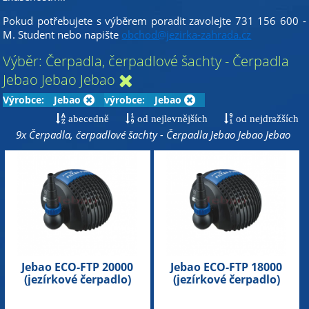
Pokud potřebujete s výběrem poradit zavolejte 731 156 600 -
M. Student nebo napište
obchod@jezirka-zahrada.cz
Výběr: Čerpadla, čerpadlové šachty - Čerpadla
Jebao Jebao Jebao
Výrobce:
Jebao
výrobce:
Jebao
abecedně
od nejlevnějších
od nejdražších
9x Čerpadla, čerpadlové šachty - Čerpadla Jebao Jebao Jebao
Jebao ECO-FTP 20000
Jebao ECO-FTP 18000
(jezírkové čerpadlo)
(jezírkové čerpadlo)