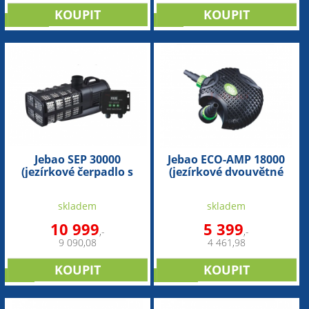
novinka
sleva
Jebao SEP 30000
Jebao ECO-AMP 18000
(jezírkové čerpadlo s
(jezírkové dvouvětné
regulací)
čerpadlo)
skladem
skladem
10 999
5 399
,-
,-
9 090,08
4 461,98
sleva
novinka