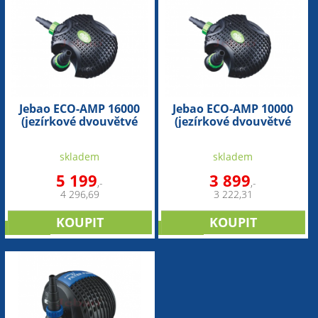
Jebao ECO-AMP 16000
Jebao ECO-AMP 10000
(jezírkové dvouvětvé
(jezírkové dvouvětvé
čerpadlo)
čerpadlo)
skladem
skladem
5 199
3 899
,-
,-
4 296,69
3 222,31
novinka
novinka