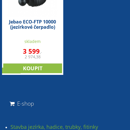
Jebao ECO-FTP 10000
(jezírkové čerpadlo)
skladem
3 599
,-
2 974,38
novinka
E-shop
Stavba jezírka, hadice, trubky, fitinky