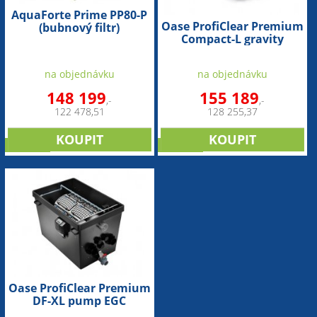
AquaForte Prime PP80-P
Oase ProfiClear Premium
(bubnový filtr)
Compact-L gravity
(samočistící bubnový
filtr)
na objednávku
na objednávku
148 199
155 189
,-
,-
122 478,51
128 255,37
novinka
novinka
Oase ProfiClear Premium
DF-XL pump EGC
(samočistící bubnová