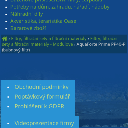
Potřeby na dům, zahradu, nářadí, nádoby
Náhradní díly
Akvaristika, teraristika Oase
Bazarové zboží
›
Filtry, filtrační sety a filtrační materiály
›
Filtry, filtrační
sety a filtrační materiály - Modulové
›
AquaForte Prime PP40-P
(bubnový filtr)
Obchodní podmínky
Poptávkový formulář
Prohlášení k GDPR
Videoprezentace firmy