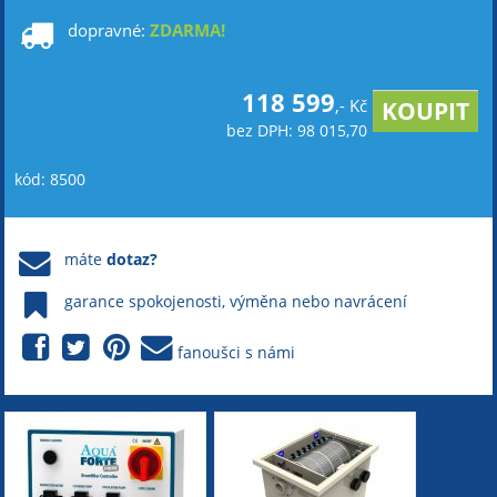
dopravné:
ZDARMA!
118 599
,- Kč
bez DPH: 98 015,70
kód: 8500
máte
dotaz?
garance spokojenosti, výměna nebo navrácení
fanoušci s námi