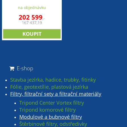
filtrace)
na objednávku
202 599
,-
167 437,19
E-shop
Stavba jezírka, hadice, trubky, fitinky
Fólie, geotextílie, plastová jezírka
Filtry, filtrační sety a filtrační materiály
Tripond Center Vortex filtry
Tripond komorové filtry
Modulové a bubnové filtry
Štěrbinové filtry, odstředivky