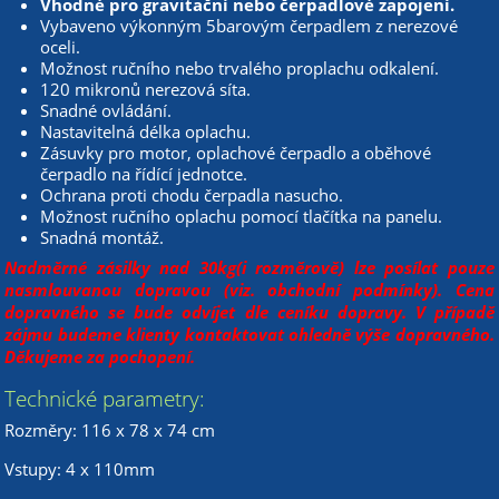
Vhodné pro gravitační nebo čerpadlové zapojení.
Vybaveno výkonným 5barovým čerpadlem z nerezové
oceli.
Možnost ručního nebo trvalého proplachu odkalení.
120 mikronů nerezová síta.
Snadné ovládání.
Nastavitelná délka oplachu.
Zásuvky pro motor, oplachové čerpadlo a oběhové
čerpadlo na řídící jednotce.
Ochrana proti chodu čerpadla nasucho.
Možnost ručního oplachu pomocí tlačítka na panelu.
Snadná montáž.
Nadměrné zásilky nad 30kg(i rozměrově) lze posílat pouze
nasmlouvanou dopravou (viz. obchodní podmínky). Cena
dopravného se bude odvíjet dle ceníku dopravy. V případě
zájmu budeme klienty kontaktovat ohledně výše dopravného.
Děkujeme za pochopení.
Technické parametry:
Rozměry: 116 x 78 x 74 cm
Vstupy: 4 x 110mm