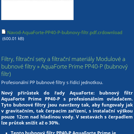
Navod-AquaForte-PP40-P-bubnovy-filtr.pdf.crdownload
(600.01 kB)
Filtry, filtrační sety a filtrační materiály Modulové a
bubnové filtry » AquaForte Prime PP40-P (bubnový
filtr)
Profesionální PP bubnové filtry s řídící jednotkou.
Nový přírůstek do řady AquaForte: bubnový filtr
AquaForte Prime PP40-P s profesionálním ovladačem.
Tyto bubnové filtry jsou navrženy tak, aby fungovaly jak
v gravitačním, tak čerpacím zařízení, s instalační výškou
pouze 12cm nad hladinou vody. V sestavách s čerpadlem
lze průtok snížit až o 30%.
Tento bubnový filtr PP40-P AquaForte Prime je