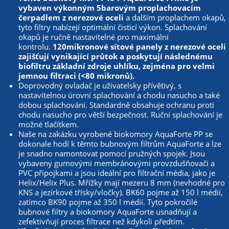
vybaven výkonným 5barovým proplachovacím
čerpadlem z nerezové oceli
a dalším proplachem okapů,
tyto filtry nabízejí optimální čisticí výkon. Splachování
okapů je ručně nastavitelné pro maximální
kontrolu.
120mikronové sítové panely z nerezové oceli
zajišťují vynikající průtok a poskytují následnému
biofiltru základní zdroje uhlíku, zejména pro velmi
jemnou filtraci (<80 mikronů).
Doprovodný ovladač je uživatelsky přívětivý, s
nastavitelnou úrovní splachování a chodu nasucho a také
dobou splachování. Standardně obsahuje ochranu proti
chodu nasucho pro větší bezpečnost. Ruční splachování je
možné tlačítkem.
Naše na zakázku vyrobené biokomory AquaForte PP se
dokonale hodí k těmto bubnovým filtrům AquaForte a lze
je snadno namontovat pomocí pružných spojek. Jsou
vybaveny gumovými membránovými provzdušňovači a
PVC přípojkami a jsou ideální pro filtrační média, jako je
Helix/Helix Plus. Mřížky mají mezeru 8 mm (nevhodné pro
KNS a jezírkové třísky/vločky). BK60 pojme až 150 l médií,
zatímco BK90 pojme až 350 l médií. Tyto pokročilé
bubnové filtry a biokomory AquaForte usnadňují a
zefektivňují proces filtrace než kdykoli předtím.