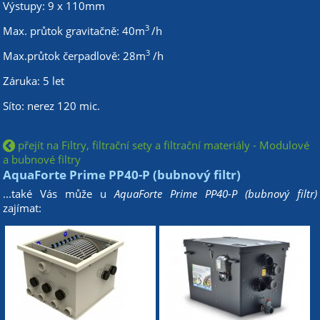
Výstupy: 9 x 110mm
3
Max. průtok gravitačně: 40m
/h
3
Max.průtok čerpadlově: 28m
/h
Záruka: 5 let
Síto: nerez 120 mic.
přejít na Filtry, filtrační sety a filtrační materiály - Modulové
a bubnové filtry
AquaForte Prime PP40-P (bubnový filtr)
...také Vás může u
AquaForte Prime PP40-P (bubnový filtr)
zajímat: