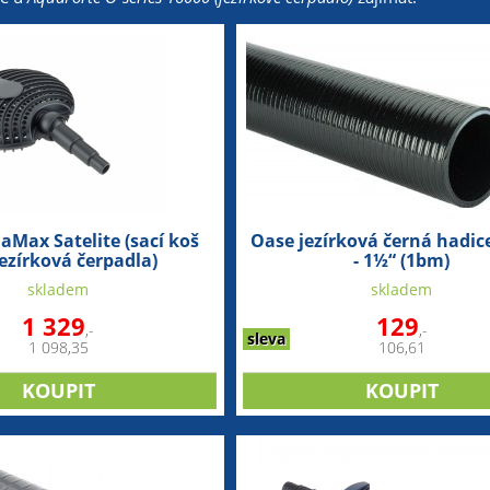
Max Satelite (sací koš
Oase jezírková černá hadi
jezírková čerpadla)
- 1½“ (1bm)
skladem
skladem
1 329
129
,-
,-
sleva
1 098,35
106,61