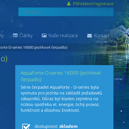
Přihlášení/registrace
ty
Články
Naše realizace
Kontakt
rte O-series 16000 (jezírkové čerpadlo)
o)
AquaForte O-series 16000 (jezírkové
čerpadlo)
Série čerpadel AquaForte - O-series byla
vyvinuta pro jezírka na základě požadavků
zákazníků. Důraz byl kladen zejména na
nízkou spotřeba el. energie, tichý provoz,
funkčnost a dlouhou životnost.
dostupnost:
skladem