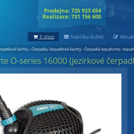
Prodejna: 725 923 654
Realizace: 731 156 600
E-shop
Nabídka služeb
Aktuali
erpadlové šachty
›
Čerpadla, čerpadlové šachty - Čerpadla AquaForte
›
AquaFo
e O-series 16000 (jezírkové čerpadl