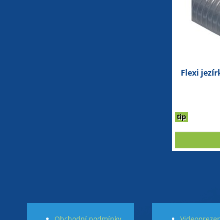
Flexi jez
tip
Obchodní podmínky
Videoprezen