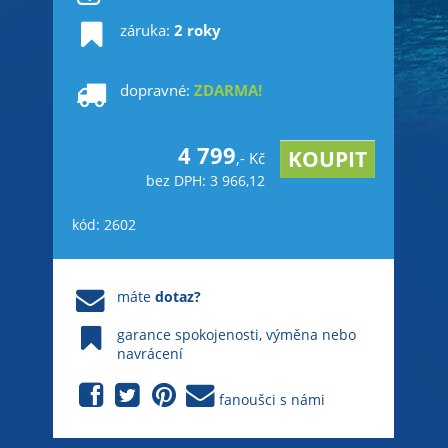
záruka:
2 roky
dopravné:
ZDARMA!
4 799
,- Kč
bez DPH: 3 966,12
kód: 2602
máte
dotaz?
garance spokojenosti, výměna nebo
navrácení
fanoušci s námi