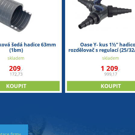
írková šedá hadice 63mm
Oase Y- kus 1½“ hadic
(1bm)
rozdělovač s regulací (25/
skladem
skladem
209
1 209
,-
,-
172,73
999,17
tace firmy