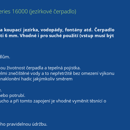
ries 16000 (jezírkové čerpadlo)
 koupací jezírka, vodopády, fontány atd. Čerpadlo
i 6 mm. Vhodné i pro suché použití (vstup musí být
dlům.
hou životnost čerpadla a tepelná pojistka.
elmi znečištěné vody a to nepřetržitě bez omezení výkonu
í naklonění hadic jakýmkoliv směrem
.
ebo potrubí.
ho a při tomto zapojení je vhodné vyměnit těsnící o
ho pravidelnou údržbu.