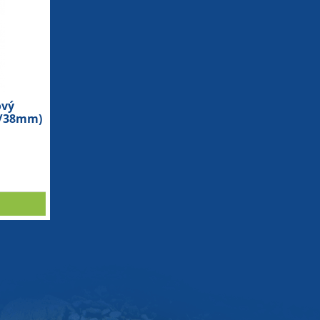
ový
32/38mm)