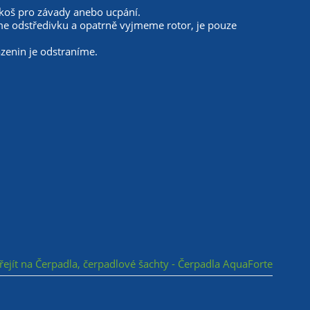
í koš pro závady anebo ucpání.
me odstředivku a opatrně vyjmeme rotor, je pouze
azenin je odstraníme.
ejít na Čerpadla, čerpadlové šachty - Čerpadla AquaForte