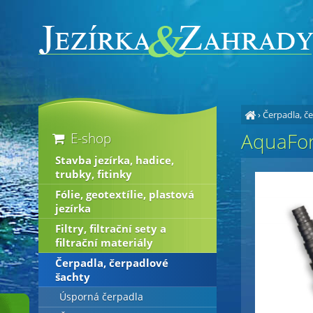
›
Čerpadla, č
AquaFort
E-shop
Stavba jezírka, hadice,
trubky, fitinky
Fólie, geotextílie, plastová
jezírka
Filtry, filtrační sety a
filtrační materiály
Čerpadla, čerpadlové
šachty
Úsporná čerpadla