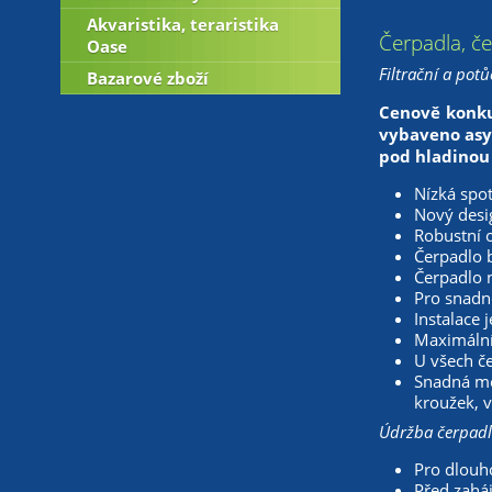
Akvaristika, teraristika
Čerpadla, č
Oase
Filtrační a pot
Bazarové zboží
Cenově konku
vybaveno asy
pod hladinou 
Nízká spot
Nový desi
Robustní o
Čerpadlo b
Čerpadlo n
Pro snadn
Instalace
Maximální 
U všech č
Snadná mo
kroužek, 
Údržba čerpadl
Pro dlouh
Před zaháj