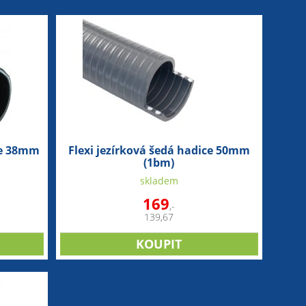
ce 38mm
Flexi jezírková šedá hadice 50mm
(1bm)
skladem
169
,-
139,67