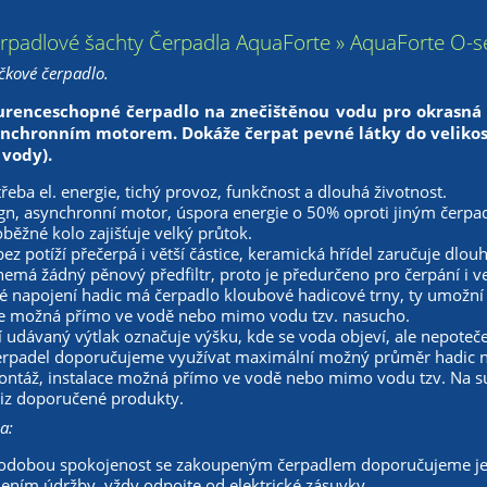
erpadlové šachty Čerpadla AquaForte » AquaForte O-se
ůčkové čerpadlo.
renceschopné čerpadlo na znečištěnou vodu pro okrasná a
nchronním motorem. Dokáže čerpat pevné látky do velikost
vody).
řeba el. energie, tichý provoz, funkčnost a dlouhá životnost.
gn, asynchronní motor, úspora energie o 50% oproti jiným čerpa
běžné kolo zajišťuje velký průtok.
ez potíží přečerpá i větší částice, keramická hřídel zaručuje dlou
emá žádný pěnový předfiltr, proto je předurčeno pro čerpání i v
é napojení hadic má čerpadlo kloubové hadicové trny, ty umožn
 je možná přímo ve vodě nebo mimo vodu tzv. nasucho.
udávaný výtlak označuje výšku, kde se voda objeví, ale nepoteče
erpadel doporučujeme využívat maximální možný průměr hadic n
ntáž, instalace možná přímo ve vodě nebo mimo vodu tzv. Na suc
viz doporučené produkty.
a:
odobou spokojenost se zakoupeným čerpadlem doporučujeme je
ením údržby, vždy odpojte od elektrické zásuvky.