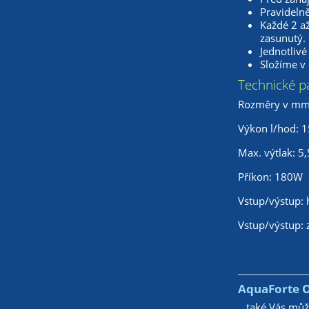
Pravidelně
Každé 2 a
zasunutý.
Jednotlivé
Složíme v 
Technické p
Rozměry v mm 
Výkon l/hod: 
Max. výtlak: 5
Příkon: 180W
Vstup/výstup: 
Vstup/výstup: 
AquaForte O-
...také Vás mů