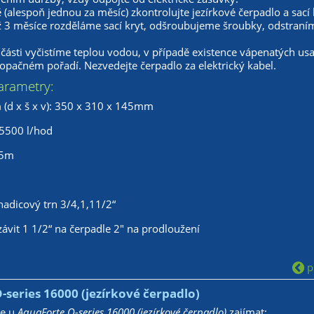
 (alespoň jednou za měsíc) zkontrolujte jezírkové čerpadlo a sac
ž 3 měsíce rozděláme sací kryt, odšroubujeme šroubky, odstraní
 části vyčistíme teplou vodou, v případě existence vápenatých us
opačném pořadí. Nezvedejte čerpadlo za elektrický kabel.
arametry:
(d x š x v): 350 x 310 x 145mm
15500 l/hod
,5m
hadicový trn 3/4,1,11/2“
závit 1 1/2“ na čerpadle 2" na prodloužení
př
series 16000 (jezírkové čerpadlo)
že u
AquaForte O-series 16000 (jezírkové čerpadlo)
zajímat: