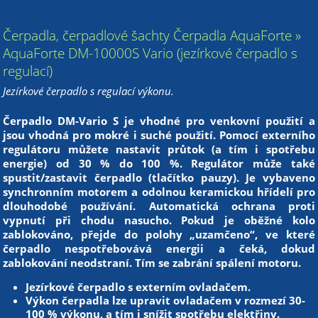
Čerpadla, čerpadlové šachty Čerpadla AquaForte »
AquaForte DM-10000S Vario (jezírkové čerpadlo s
regulací)
Jezírkové čerpadlo s regulací výkonu.
Čerpadlo DM-Vario S je vhodné pro venkovní použití a
jsou vhodná pro mokré i suché použití. Pomocí externího
regulátoru můžete nastavit průtok (a tím i spotřebu
energie) od 30 % do 100 %. Regulátor může také
spustit/zastavit čerpadlo (tlačítko pauzy). Je vybaveno
synchronním motorem a odolnou keramickou hřídelí pro
dlouhodobé používání. Automatická ochrana proti
vypnutí při chodu nasucho. Pokud je oběžné kolo
zablokováno, přejde do polohy „uzamčeno“, ve které
čerpadlo nespotřebovává energii a čeká, dokud
zablokování neodstraní. Tím se zabrání spálení motoru.
Jezírkové čerpadlo s externím ovladačem.
Výkon čerpadla lze upravit ovladačem v rozmezí 30-
100 % výkonu, a tím i snížit spotřebu elektřiny.