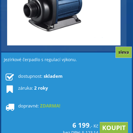
sleva
Jezírkové čerpadlo s regulací výkonu.
dostupnost:
skladem
záruka:
2 roky
dopravné:
ZDARMA!
6 199
,- Kč
bez DPH: 5 123,14