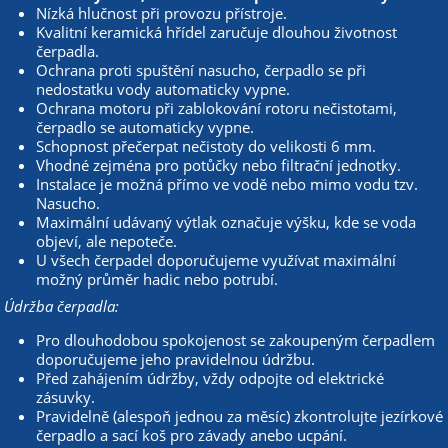
Nízká hlučnost při provozu přístroje.
Kvalitní keramická hřídel zaručuje dlouhou životnost
čerpadla.
Ochrana proti spuštění nasucho, čerpadlo se při
nedostatku vody automaticky vypne.
Ochrana motoru při zablokování rotoru nečistotami,
čerpadlo se automaticky vypne.
Schopnost přečerpat nečistoty do velikosti 6 mm.
Vhodné zejména pro potůčky nebo filtrační jednotky.
Instalace je možná přímo ve vodě nebo mimo vodu tzv.
Nasucho.
Maximální udávaný výtlak označuje výšku, kde se voda
objeví, ale nepoteče.
U všech čerpadel doporučujeme využívat maximální
možný průměr hadic nebo potrubí.
Údržba čerpadla:
Pro dlouhodobou spokojenost se zakoupeným čerpadlem
doporučujeme jeho pravidelnou údržbu.
Před zahájením údržby, vždy odpojte od elektrické
zásuvky.
Pravidelně (alespoň jednou za měsíc) zkontrolujte jezírkové
čerpadlo a sací koš pro závady anebo ucpání.