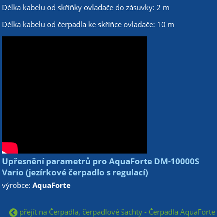
Délka kabelu od skříňky ovladače do zásuvky: 2 m
Délka kabelu od čerpadla ke skříňce ovladače: 10 m
Upřesnění parametrů pro AquaForte DM-10000S
Vario (jezírkové čerpadlo s regulací)
výrobce:
AquaForte
přejít na Čerpadla, čerpadlové šachty - Čerpadla AquaForte