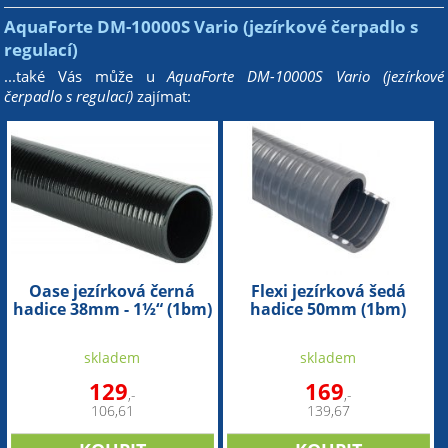
AquaForte DM-10000S Vario (jezírkové čerpadlo s
regulací)
...také Vás může u
AquaForte DM-10000S Vario (jezírkové
čerpadlo s regulací)
zajímat:
Oase jezírková černá
Flexi jezírková šedá
hadice 38mm - 1½“ (1bm)
hadice 50mm (1bm)
skladem
skladem
129
169
,-
,-
106,61
139,67