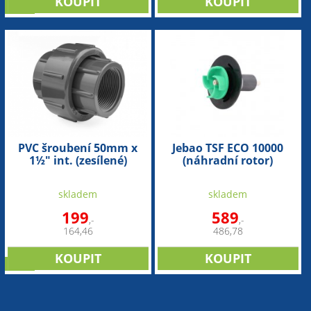
sleva
PVC šroubení 50mm x
Jebao TSF ECO 10000
1½" int. (zesílené)
(náhradní rotor)
skladem
skladem
199
589
,-
,-
164,46
486,78
sleva