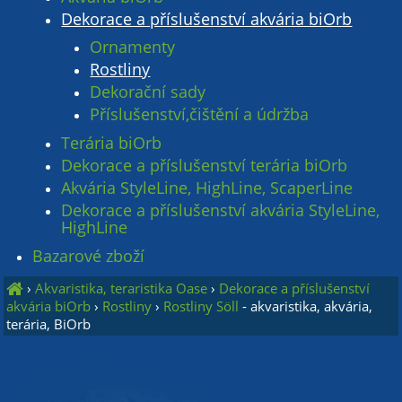
Dekorace a příslušenství akvária biOrb
Ornamenty
Rostliny
Dekorační sady
Příslušenství,čištění a údržba
Terária biOrb
Dekorace a příslušenství terária biOrb
Akvária StyleLine, HighLine, ScaperLine
Dekorace a příslušenství akvária StyleLine,
HighLine
Bazarové zboží
›
Akvaristika, teraristika Oase
›
Dekorace a příslušenství
akvária biOrb
›
Rostliny
›
Rostliny Söll
- akvaristika, akvária,
terária, BiOrb