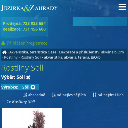
Prodejna: 725 923 654
Realizace: 731 156 600
Přihlášení/registrace
›
Akvaristika, teraristika Oase
›
Dekorace a příslušenství akvária biOrb
›
Rostliny
›
Rostliny Söll
- akvaristika, akvária, terária, BiOrb
Rostliny Söll
Výběr: Söll
Výrobce:
Söll
abecedně
od nejlevnějších
od nejdražších
1x Rostliny Söll