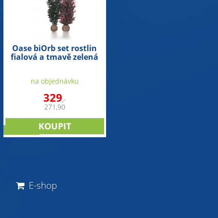
Oase biOrb set rostlin
fialová a tmavě zelená
na objednávku
329
,-
271,90
NOVINKA
E-shop