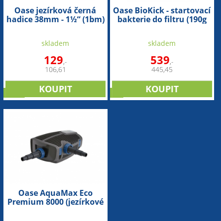
Oase jezírková černá
Oase BioKick - startovací
hadice 38mm - 1½“ (1bm)
bakterie do filtru (190g
na 10m3)
skladem
skladem
129
539
,-
,-
106,61
445,45
sleva
tip
Oase AquaMax Eco
Premium 8000 (jezírkové
dvouvětvé čerpadlo)