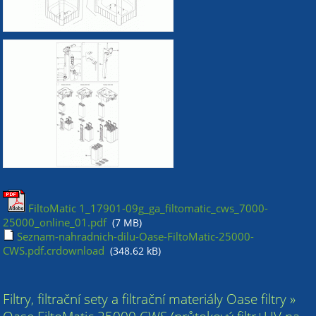
FiltoMatic 1_17901-09g_ga_filtomatic_cws_7000-
25000_online_01.pdf
(7 MB)
Seznam-nahradnich-dilu-Oase-FiltoMatic-25000-
CWS.pdf.crdownload
(348.62 kB)
Filtry, filtrační sety a filtrační materiály Oase filtry »