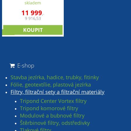
skladem
11 999
,-
9 916,53
sleva
E-shop
Stavba jezírka, hadice, trubky, fitinky
Fólie, geotextílie, plastová jezírka
Filtry, filtrační sety a filtrační materiály
Tripond Center Vortex filtry
Tripond komorové filtry
Modulové a bubnové filtry
Štěrbinové filtry, odstředivky
Tlakové filtry