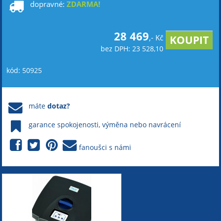
dopravné:
ZDARMA!
28 469
,- Kč
bez DPH: 23 528,10
kód: 50925
máte
dotaz?
garance spokojenosti, výměna nebo navrácení
fanoušci s námi