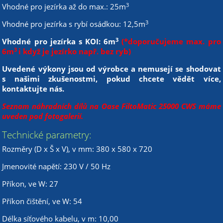
3
Vhodné pro jezírka až do max.: 25m
3
Vhodné pro jezírka s rybí osádkou: 12,5m
3
Vhodné pro jezírka s KOI: 6m
(*doporučujeme max. pro
3
6m
i když je jezírko např. bez ryb)
Uvedené výkony jsou od výrobce a nemusejí se shodovat
s našimi zkušenostmi, pokud chcete vědět více,
kontaktujte nás.
Seznam náhradních dílů na Oase FiltoMatic 25000 CWS
máme
uveden pod fotogalerií.
Technické parametry:
Rozměry (D x Š x V), v mm: 380 x 580 x 720
Jmenovité napětí: 230 V / 50 Hz
Příkon, ve W: 27
Příkon čištění, ve W: 54
Délka síťového kabelu, v m: 10,00