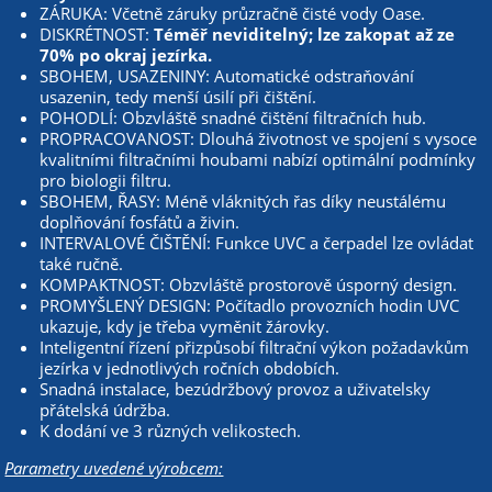
ZÁRUKA: Včetně záruky průzračně čisté vody Oase.
DISKRÉTNOST:
Téměř neviditelný; lze zakopat až ze
70% po okraj jezírka.
SBOHEM, USAZENINY: Automatické odstraňování
usazenin, tedy menší úsilí při čištění.
POHODLÍ: Obzvláště snadné čištění filtračních hub.
PROPRACOVANOST: Dlouhá životnost ve spojení s vysoce
kvalitními filtračními houbami nabízí optimální podmínky
pro biologii filtru.
SBOHEM, ŘASY: Méně vláknitých řas díky neustálému
doplňování fosfátů a živin.
INTERVALOVÉ ČIŠTĚNÍ: Funkce UVC a čerpadel lze ovládat
také ručně.
KOMPAKTNOST: Obzvláště prostorově úsporný design.
PROMYŠLENÝ DESIGN: Počítadlo provozních hodin UVC
ukazuje, kdy je třeba vyměnit žárovky.
Inteligentní řízení přizpůsobí filtrační výkon požadavkům
jezírka v jednotlivých ročních obdobích.
Snadná instalace, bezúdržbový provoz a uživatelsky
přátelská údržba.
K dodání ve 3 různých velikostech.
Parametry uvedené výrobcem: