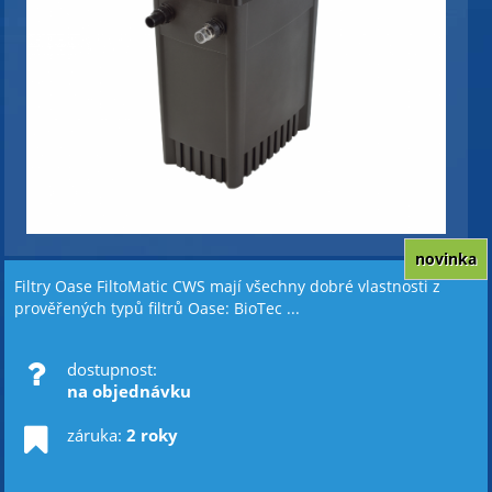
novinka
Filtry Oase FiltoMatic CWS mají všechny dobré vlastnosti z
prověřených typů filtrů Oase: BioTec ...
dostupnost:
na objednávku
záruka:
2 roky