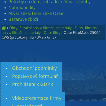
Potřeby na dům, zahradu, nářadí, nádoby
Náhradní díly
Akvaristika, teraristika Oase
Bazarové zboží
›
Filtry, filtrační sety a filtrační materiály
›
Filtry, filtrační
sety a filtrační materiály - Oase filtry
›
Oase FiltoMatic 25000
CWS (průtokový filtr+UV na 6m3)
Obchodní podmínky
Poptávkový formulář
Prohlášení k GDPR
Videoprezentace firmy