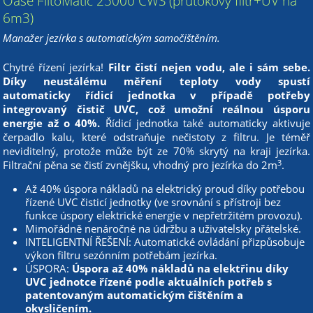
Oase FiltoMatic 25000 CWS (průtokový filtr+UV na
6m3)
Manažer jezírka s automatickým samočištěním.
Chytré řízení jezírka!
Filtr čistí nejen vodu, ale i sám sebe.
Díky neustálému měření teploty vody spustí
automaticky řídicí jednotka v případě potřeby
integrovaný čistič UVC, což umožní reálnou úsporu
energie až o 40%.
Řídicí jednotka také automaticky aktivuje
čerpadlo kalu, které odstraňuje nečistoty z filtru. Je téměř
neviditelný, protože může být ze 70% skrytý na kraji jezírka.
3
Filtrační pěna se čistí zvnějšku, vhodný pro jezírka do 2m
.
Až 40% úspora nákladů na elektrický proud díky potřebou
řízené UVC čisticí jednotky (ve srovnání s přístroji bez
funkce úspory elektrické energie v nepřetržitém provozu).
Mimořádně nenáročné na údržbu a uživatelsky přátelské.
INTELIGENTNÍ ŘEŠENÍ: Automatické ovládání přizpůsobuje
výkon filtru sezónním potřebám jezírka.
ÚSPORA:
Úspora až 40% nákladů na elektřinu díky
UVC jednotce řízené podle aktuálních potřeb s
patentovaným automatickým čištěním a
okysličením.