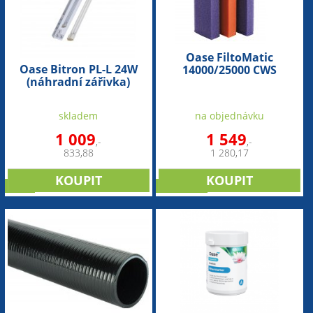
Oase FiltoMatic
Oase Bitron PL-L 24W
14000/25000 CWS
(náhradní zářivka)
(náhradní pěnovka) -
sada
skladem
na objednávku
1 009
1 549
,-
,-
833,88
1 280,17
sleva
NOVINKA