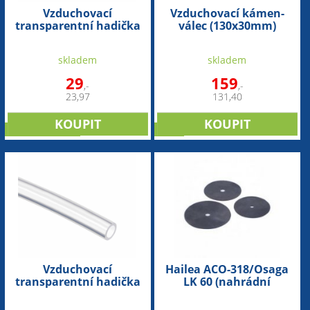
Vzduchovací
Vzduchovací kámen-
transparentní hadička
válec (130x30mm)
(6/9mm-1bm)
skladem
skladem
29
159
,-
,-
23,97
131,40
doporučujeme
sleva
Vzduchovací
Hailea ACO-318/Osaga
transparentní hadička
LK 60 (nahrádní
(4/7mm-1bm)
membrána) - 2ks