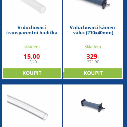
Vzduchovací
Vzduchovací kámen-
transparentní hadička
válec (210x40mm)
(4/6mm-1bm)
skladem
skladem
15,00
329
,-
12,40
271,90
sleva