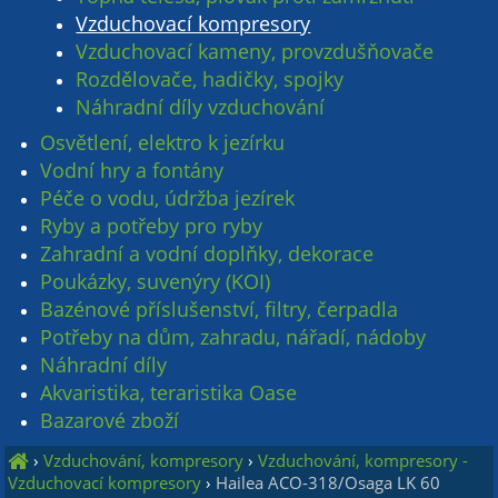
Vzduchovací kompresory
Vzduchovací kameny, provzdušňovače
Rozdělovače, hadičky, spojky
Náhradní díly vzduchování
Osvětlení, elektro k jezírku
Vodní hry a fontány
Péče o vodu, údržba jezírek
Ryby a potřeby pro ryby
Zahradní a vodní doplňky, dekorace
Poukázky, suvenýry (KOI)
Bazénové příslušenství, filtry, čerpadla
Potřeby na dům, zahradu, nářadí, nádoby
Náhradní díly
Akvaristika, teraristika Oase
Bazarové zboží
›
Vzduchování, kompresory
›
Vzduchování, kompresory -
Vzduchovací kompresory
›
Hailea ACO-318/Osaga LK 60