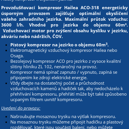
Provzdušňovací kompresor Hailea ACO-318 energeticky
úsporným provozem zajišťuje optimální okysličení
vašeho zahradního jezírka. Maximální průtok vzduchu:
3600 l/h. Vhodné pro jezírka do objemu 60m³.
Vzduchovací motor pro zvýšení obsahu kyslíku v jezírku,
akváriu nebo nádržích, ČOV.
3
Pístový kompresor na jezírko o objemu 60m
.
Elektromagnetický vzduchový kompresor Hailea nebo
Osaga.
Bezolejový kompresor ACO pro jezírko z vysoce kvalitní
slitiny hliníku ZL 102, nenáročný na provoz.
Kompresor nemá spínač zapnuto / vypnuto, zapíná se
připojením ke zdroji elektrické energie.
Vždy dbejte na dostatečný počet a průchodnost
vzduchovacích kamenů a hadiček tak, aby nedocházelo k
přehřívání kompresoru, přehřátí může být také způsobeno
ucpaným filtrem uvnitř kompresoru.
Uvedení do provozu:
Našroubujte mosaznou trysku na výtlak kompresoru.
Na mosaznou trysku můžeme připojit hadičku a plastový
rozdělovač, které jsou součástí balení, nebo můžete