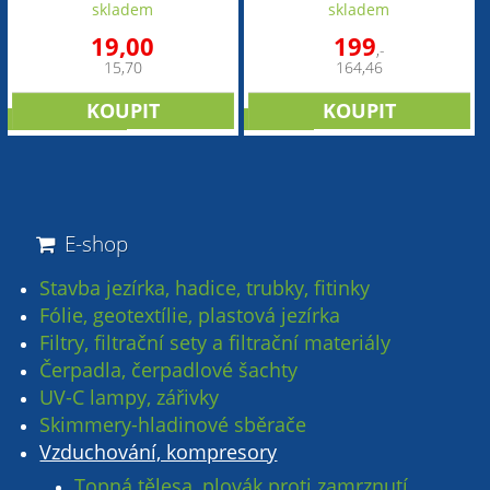
skladem
skladem
19,00
199
,-
15,70
164,46
doporučujeme
novinka
E-shop
Stavba jezírka, hadice, trubky, fitinky
Fólie, geotextílie, plastová jezírka
Filtry, filtrační sety a filtrační materiály
Čerpadla, čerpadlové šachty
UV-C lampy, zářivky
Skimmery-hladinové sběrače
Vzduchování, kompresory
Topná tělesa, plovák proti zamrznutí