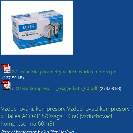
27_technicke-parametry-vzduchovacich-motoru.pdf
(127.59 kB)
d Osaga kompresor 1_osaga-lk-35_60.pdf
(273.08 kB)
Vzduchování, kompresory Vzduchovací kompresory
» Hailea ACO-318/Osaga LK 60 (vzduchovací
kompresor na 60m3)
Pístový kompresor k okysličení jezírka.