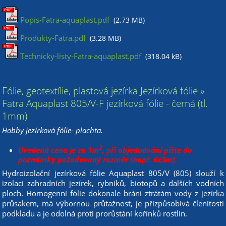
Popis-Fatra-aquaplast.pdf
(2.73 MB)
Produkty-Fatra.pdf
(3.28 MB)
Technicky-listy-Fatra-aquaplast.pdf
(318.04 kB)
Fólie, geotextílie, plastová jezírka Jezírková fólie »
Fatra Aquaplast 805/V-F jezírková fólie - černá (tl.
1mm)
Hobby jezírková fólie- plachta.
2
Uvedená cena je za 1m
, při objednávání pište do
poznámky požadovaný rozměr (např. 6x3m).
Hydroizolační jezírková fólie Aquaplast 805/V (805) slouží k
izolaci zahradních jezírek, rybníků, biotopů a dalších vodních
ploch. Homogenní fólie dokonale brání ztrátám vody z jezírka
průsakem, má výbornou průtažnost, je přizpůsobivá členitosti
podkladu a je odolná proti prorůstání kořínků rostlin.