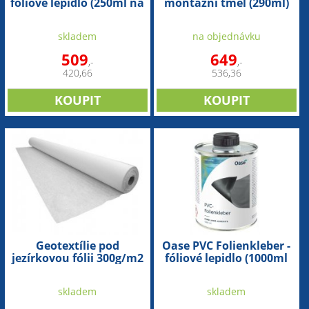
fóliové lepidlo (250ml na
montážní tmel (290ml)
1m2)
skladem
na objednávku
509
649
,-
,-
420,66
536,36
Geotextílie pod
Oase PVC Folienkleber -
jezírkovou fólii 300g/m2
fóliové lepidlo (1000ml
na 4m2)
skladem
skladem