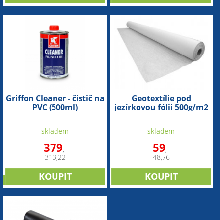
Griffon Cleaner - čistič na
Geotextílie pod
PVC (500ml)
jezírkovou fólii 500g/m2
(šíře 2m)
skladem
skladem
379
59
,-
,-
313,22
48,76
sleva