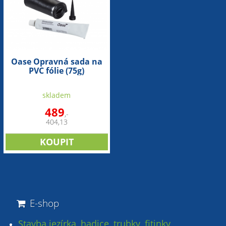
Oase Opravná sada na
PVC fólie (75g)
skladem
489
,-
404,13
E-shop
Stavba jezírka, hadice, trubky, fitinky