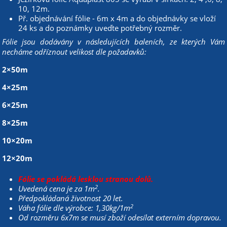
10, 12m.
Př. objednávání fólie - 6m x 4m a do objednávky se vloží
24 ks a do poznámky uveďte potřebný rozměr.
Fólie jsou dodávány v následujících baleních, ze kterých Vám
necháme odříznout velikost dle požadavků:
2×50m
4×25m
6×25m
8×25m
10×20m
12×20m
Fólie se pokládá lesklou stranou dolů.
2
Uvedená cena je za 1m
.
Předpokládaná životnost 20 let.
2
Váha fólie dle výrobce: 1,30kg/1m
Od rozměru 6x7m se musí zboží odesílat externím dopravou.