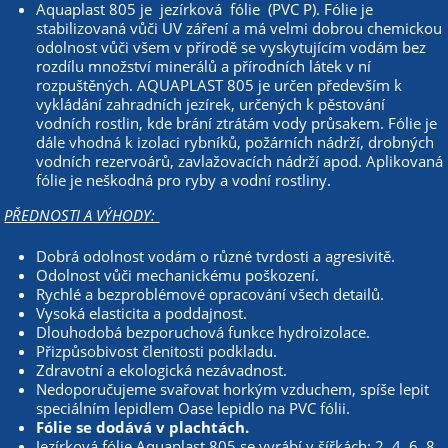
Aquaplast 805 je jezírková fólie (PVC P). Fólie je
stabilizovaná vůči UV záření a má velmi dobrou chemickou
odolnost vůči všem v přírodě se vyskytujícím vodám bez
rozdílu množství minerálů a přírodních látek v ní
rozpuštěných. AQUAPLAST 805 je určen především k
vykládání zahradních jezírek, určených k pěstování
vodních rostlin, kde brání ztrátám vody průsakem. Fólie je
dále vhodná k izolaci rybníků, požárních nádrží, drobných
vodních rezervoárů, zavlažovacích nádrží apod. Aplikovaná
fólie je neškodná pro ryby a vodní rostliny.
PŘEDNOSTI A VÝHODY:
Dobrá odolnost vodám o různé tvrdosti a agresivitě.
Odolnost vůči mechanickému poškození.
Rychlé a bezproblémové opracování všech detailů.
Vysoká elasticita a poddajnost.
Dlouhodobá bezporuchová funkce hydroizolace.
Přizpůsobivost členitosti podkladu.
Zdravotní a ekologická nezávadnost.
Nedoporučujeme svařovat horkým vzduchem, spíše lepit
speciálním lepidlem Oase lepidlo na PVC fólii.
Fólie se dodává v plachtách.
Jezírková fólie Aquaplast 805 se vyrábí v šířkách: 2, 4 ,6, 8,