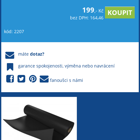
199
,- Kč
bez DPH: 164,46
kód: 2207
máte
dotaz?
garance spokojenosti, výměna nebo navrácení
fanoušci s námi