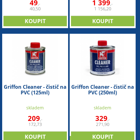
49
1 399
,-
,-
40,50
1 156,20
Griffon Cleaner - čistič na
Griffon Cleaner - čistič na
PVC (125ml)
PVC (250ml)
skladem
skladem
209
329
,-
,-
172,73
271,90
sleva