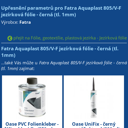
Upřesnění parametrů pro Fatra Aquaplast 805/V-F
jezírková fólie - černá (tl. 1mm)
Výrobce:
Fatra
přejít na Fólie, geotextílie, plastová jezírka - Jezírková fólie
Fatra Aquaplast 805/V-F jezírková fólie - černá (tl.
1mm)
...také Vás může u
Fatra Aquaplast 805/V-F jezírková fólie - černá
(tl. 1mm)
zajímat:
Oase PVC Folienkleber -
Oase UniFix - černý