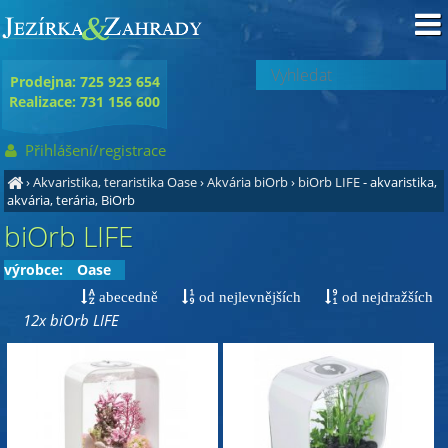
Prodejna: 725 923 654
Realizace: 731 156 600
Přihlášení/registrace
›
Akvaristika, teraristika Oase
›
Akvária biOrb
›
biOrb LIFE
- akvaristika,
akvária, terária, BiOrb
biOrb LIFE
výrobce:
Oase
abecedně
od nejlevnějších
od nejdražších
12x biOrb LIFE