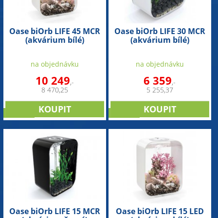
Oase biOrb LIFE 45 MCR
Oase biOrb LIFE 30 MCR
(akvárium bílé)
(akvárium bílé)
na objednávku
na objednávku
10 249
6 359
,-
,-
8 470,25
5 255,37
novinka
novinka
Oase biOrb LIFE 15 MCR
Oase biOrb LIFE 15 LED