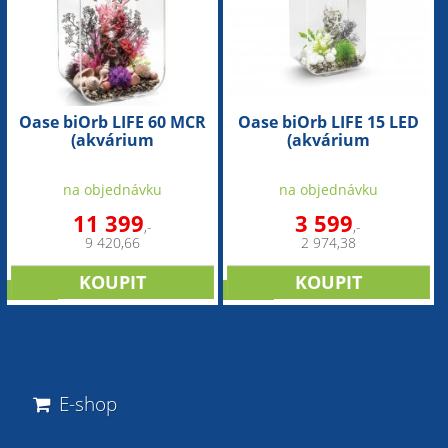
Oase biOrb LIFE 60 MCR
Oase biOrb LIFE 15 LED
(akvárium
(akvárium
transparentní)
transparentní)
na objednávku
na objednávku
11 399
3 599
,-
,-
9 420,66
2 974,38
SLEVA
SLEVA
E-shop