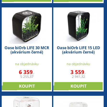
Oase biOrb LIFE 30 MCR
Oase biOrb LIFE 15 LED
(akvárium černé)
(akvárium černé)
na objednávku
na objednávku
6 359
3 559
,-
,-
5 255,37
2 941,32
novinka
novinka