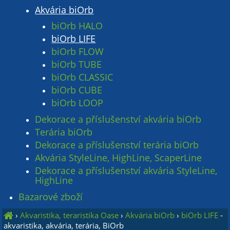
Akvária biOrb
biOrb HALO
biOrb LIFE
biOrb FLOW
biOrb TUBE
biOrb CLASSIC
biOrb CUBE
biOrb LOOP
Dekorace a příslušenství akvária biOrb
Terária biOrb
Dekorace a příslušenství terária biOrb
Akvária StyleLine, HighLine, ScaperLine
Dekorace a příslušenství akvária StyleLine,
HighLine
Bazarové zboží
›
Akvaristika, teraristika Oase
›
Akvária biOrb
›
biOrb LIFE
-
akvaristika, akvária, terária, BiOrb