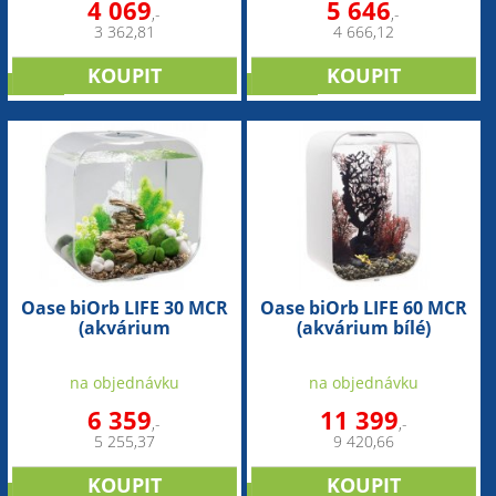
4 069
5 646
,-
,-
3 362,81
4 666,12
SLEVA
novinka
Oase biOrb LIFE 30 MCR
Oase biOrb LIFE 60 MCR
(akvárium
(akvárium bílé)
transparentní)
na objednávku
na objednávku
6 359
11 399
,-
,-
5 255,37
9 420,66
SLEVA
novinka