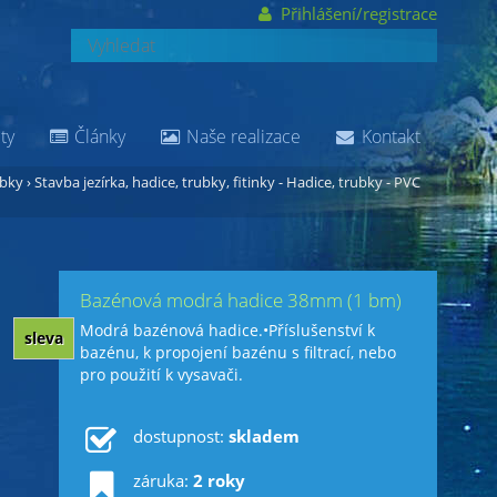
Přihlášení/registrace
ty
Články
Naše realizace
Kontakt
ubky
›
Stavba jezírka, hadice, trubky, fitinky - Hadice, trubky - PVC
Bazénová modrá hadice 38mm (1 bm)
Modrá bazénová hadice.•Příslušenství k
sleva
bazénu, k propojení bazénu s filtrací, nebo
pro použití k vysavači.
dostupnost:
skladem
záruka:
2 roky