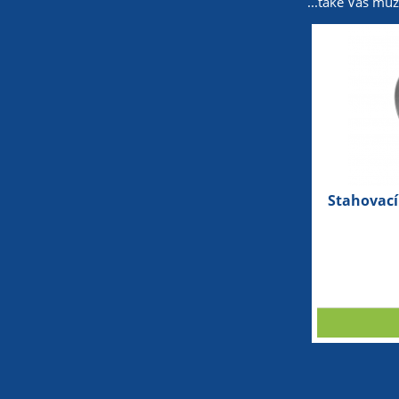
...také Vás mů
Stahovací