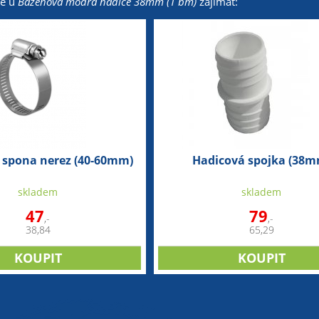
že u
Bazénová modrá hadice 38mm (1 bm)
zajímat:
 spona nerez (40-60mm)
Hadicová spojka (38m
skladem
skladem
47
79
,-
,-
38,84
65,29