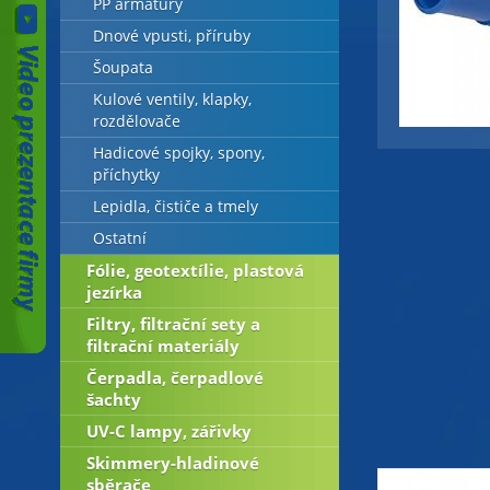
PP armatury
Dnové vpusti, příruby
Šoupata
Kulové ventily, klapky,
rozdělovače
Hadicové spojky, spony,
příchytky
Lepidla, čističe a tmely
Ostatní
Fólie, geotextílie, plastová
jezírka
Filtry, filtrační sety a
filtrační materiály
Čerpadla, čerpadlové
šachty
UV-C lampy, zářivky
Skimmery-hladinové
sběrače