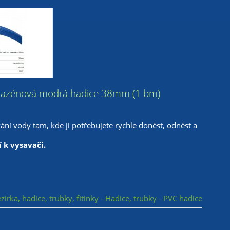
e » Bazénová modrá hadice 38mm (1 bm)
ní vody tam, kde ji potřebujete rychle donést, odnést a
í k vysavači.
zírka, hadice, trubky, fitinky - Hadice, trubky - PVC hadice