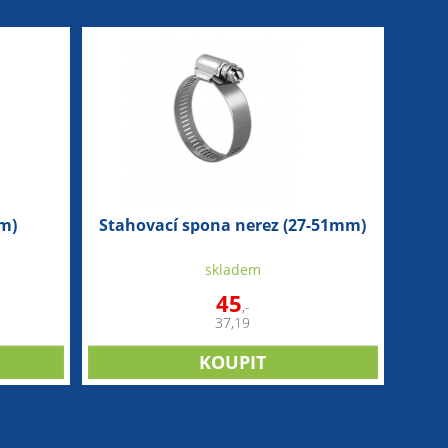
m)
Stahovací spona nerez (27-51mm)
skladem
45
,-
37,19