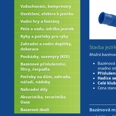
Vzduchování, kompresory
Osvětlení, elektro k jezírku
Vodní hry a fontány
Péče o vodu, údržba jezírek
Ryby a potřeby pro ryby
Zahradní a vodní doplňky,
Stavba jezír
dekorace
Modrá bazénov
Poukázky, suvenýry (KOI)
Bazénová m
Bazénové příslušenství,
snadno sm
filtry, čerpadla
Příslušen
Potřeby na dům, zahradu,
Hadice se
nářadí, nádoby
Celé klu
Cena stano
Náhradní díly
Akvaristika, teraristika
Oase
Bazénová m
Bazarové zboží