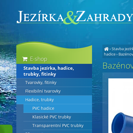
›
Stavba jezírk
hadice
›
Bazénov
E-shop
Bazénov
Stavba jezírka, hadice,
trubky, fitinky
Tvarovky, fitinky
Flexibilní tvarovky
Hadice, trubky
PVC hadice
Klasické PVC trubky
Transparentní PVC trubky