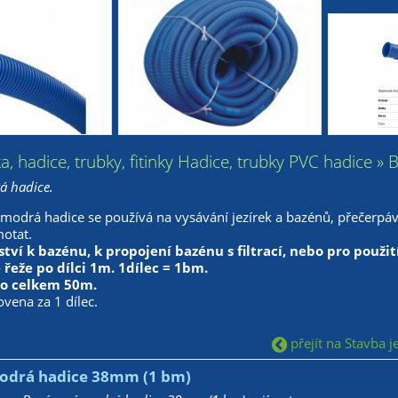
ka, hadice, trubky, fitinky Hadice, trubky PVC hadic
á hadice.
odrá hadice se používá na vysávání jezírek a bazénů, přečerpává
otat.
ství k bazénu, k propojení bazénu s filtrací, nebo pro použit
 řeže po dílci 1m. 1dílec = 1bm.
bo celkem 50m.
vena za 1 dílec.
přejít na Stavba je
odrá hadice 38mm (1 bm)