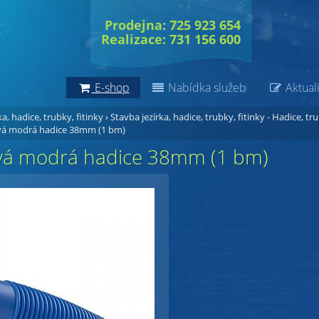
Prodejna: 725 923 654
Realizace: 731 156 600
E-shop
Nabídka služeb
Aktuali
a, hadice, trubky, fitinky
›
Stavba jezírka, hadice, trubky, fitinky - Hadice, tr
á modrá hadice 38mm (1 bm)
á modrá hadice 38mm (1 bm)