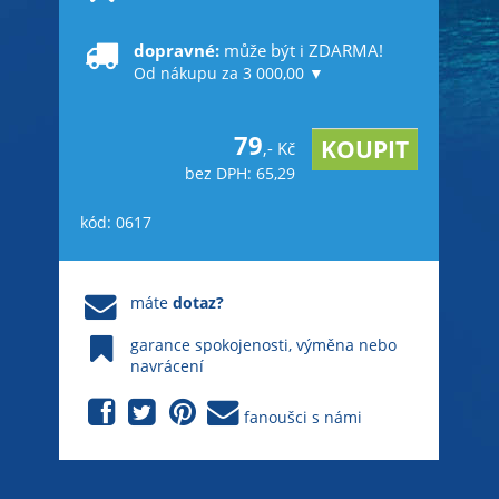
dopravné:
může být i ZDARMA!
Od nákupu za 3 000,00 ▼
79
,- Kč
bez DPH: 65,29
kód: 0617
máte
dotaz?
garance spokojenosti, výměna nebo
navrácení
fanoušci s námi