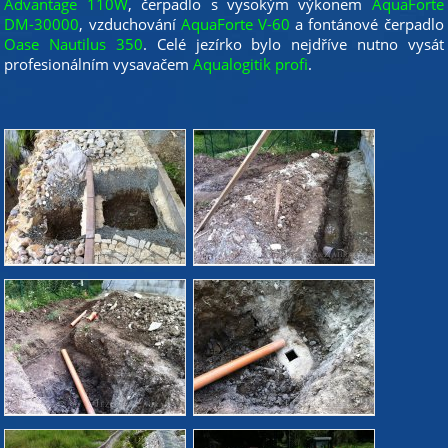
Advantage 110W
, čerpadlo s vysokým výkonem
AquaForte
DM-30000
, vzduchování
AquaForte V-60
a fontánové čerpadlo
Oase Nautilus 350
. Celé jezírko bylo nejdříve nutno vysát
profesionálním vysavačem
Aqualogitik prof
i.