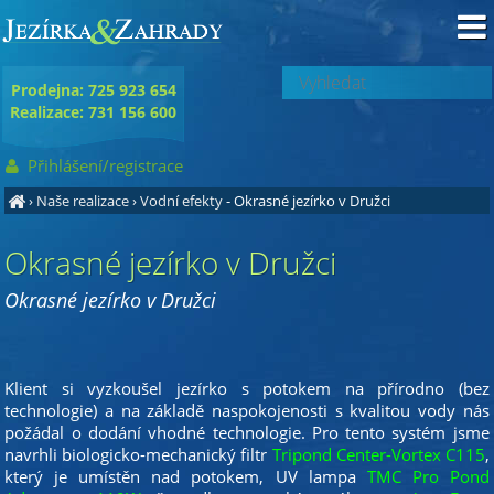
Prodejna: 725 923 654
Realizace: 731 156 600
Přihlášení/registrace
›
Naše realizace
›
Vodní efekty
- Okrasné jezírko v Družci
Okrasné jezírko v Družci
Okrasné jezírko v Družci
Klient si vyzkoušel jezírko s potokem na přírodno (bez
technologie) a na základě naspokojenosti s kvalitou vody nás
požádal o dodání vhodné technologie. Pro tento systém jsme
navrhli biologicko-mechanický filtr
Tripond Center-Vortex C115
,
který je umístěn nad potokem, UV lampa
TMC Pro Pond