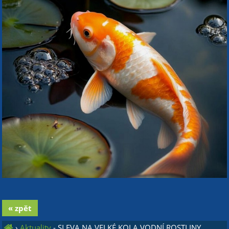
« zpět
›
Aktuality
- SLEVA NA VELKÉ KOI A VODNÍ ROSTLINY